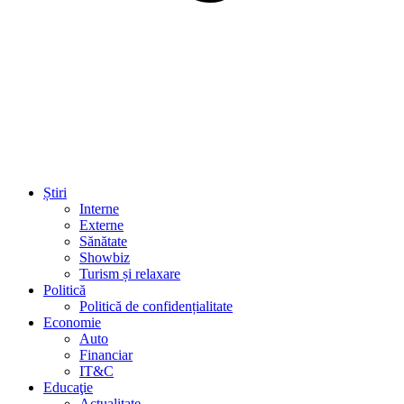
Știri
Interne
Externe
Sănătate
Showbiz
Turism și relaxare
Politică
Politică de confidențialitate
Economie
Auto
Financiar
IT&C
Educaţie
Actualitate