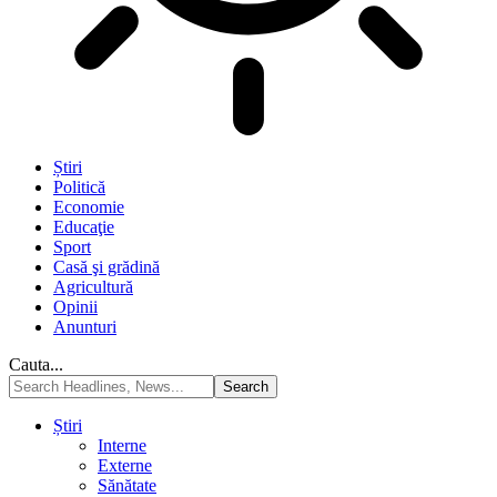
Știri
Politică
Economie
Educaţie
Sport
Casă şi grădină
Agricultură
Opinii
Anunturi
Cauta...
Știri
Interne
Externe
Sănătate