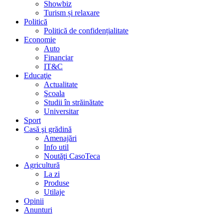
Showbiz
Turism și relaxare
Politică
Politică de confidențialitate
Economie
Auto
Financiar
IT&C
Educaţie
Actualitate
Şcoala
Studii în străinătate
Universitar
Sport
Casă şi grădină
Amenajări
Info util
Noutăţi CasoTeca
Agricultură
La zi
Produse
Utilaje
Opinii
Anunturi