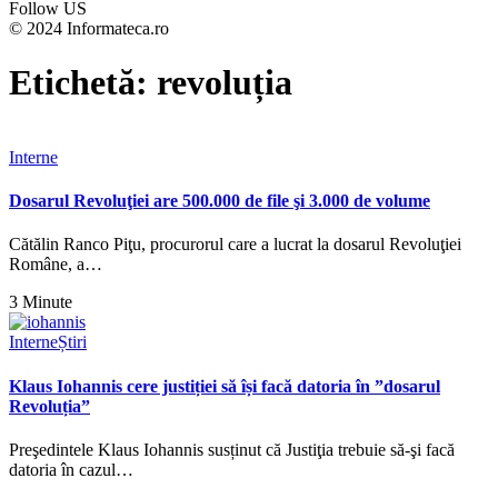
Follow US
© 2024 Informateca.ro
Etichetă:
revoluția
Interne
Dosarul Revoluţiei are 500.000 de file şi 3.000 de volume
Cătălin Ranco Piţu, procurorul care a lucrat la dosarul Revoluţiei
Române, a…
3 Minute
Interne
Știri
Klaus Iohannis cere justiției să își facă datoria în ”dosarul
Revoluția”
Preşedintele Klaus Iohannis susținut că Justiţia trebuie să-şi facă
datoria în cazul…