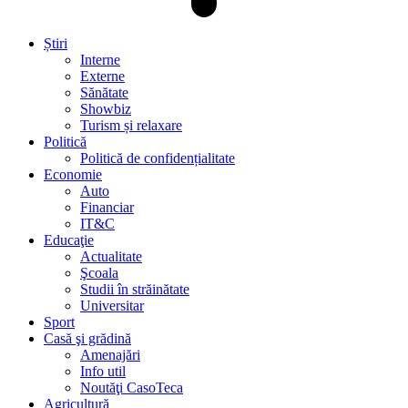
Știri
Interne
Externe
Sănătate
Showbiz
Turism și relaxare
Politică
Politică de confidențialitate
Economie
Auto
Financiar
IT&C
Educaţie
Actualitate
Şcoala
Studii în străinătate
Universitar
Sport
Casă şi grădină
Amenajări
Info util
Noutăţi CasoTeca
Agricultură