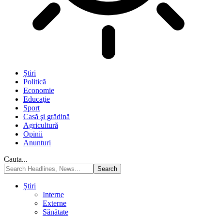
Știri
Politică
Economie
Educaţie
Sport
Casă şi grădină
Agricultură
Opinii
Anunturi
Cauta...
Știri
Interne
Externe
Sănătate