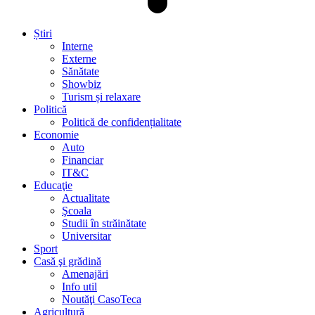
Știri
Interne
Externe
Sănătate
Showbiz
Turism și relaxare
Politică
Politică de confidențialitate
Economie
Auto
Financiar
IT&C
Educaţie
Actualitate
Şcoala
Studii în străinătate
Universitar
Sport
Casă şi grădină
Amenajări
Info util
Noutăţi CasoTeca
Agricultură