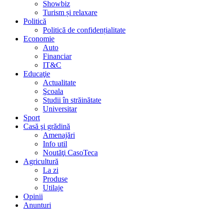
Showbiz
Turism și relaxare
Politică
Politică de confidențialitate
Economie
Auto
Financiar
IT&C
Educaţie
Actualitate
Şcoala
Studii în străinătate
Universitar
Sport
Casă şi grădină
Amenajări
Info util
Noutăţi CasoTeca
Agricultură
La zi
Produse
Utilaje
Opinii
Anunturi