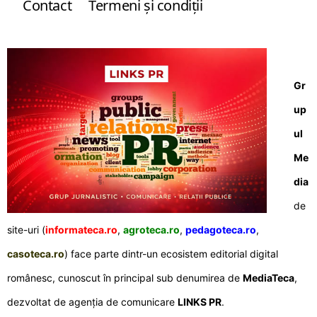
Contact
Termeni şi condiţii
Gr
up
ul
Me
dia
de
site-uri (
informateca.ro
,
agroteca.ro
,
pedagoteca.ro
,
casoteca.ro
) face parte dintr-un ecosistem editorial digital
românesc, cunoscut în principal sub denumirea de
MediaTeca
,
dezvoltat de agenția de comunicare
LINKS PR
.