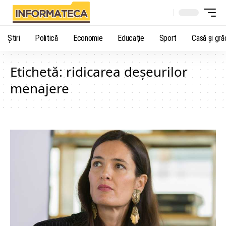
Știri
Politică
Economie
Educaţie
Sport
Casă şi gră
Etichetă:
ridicarea deșeurilor
menajere