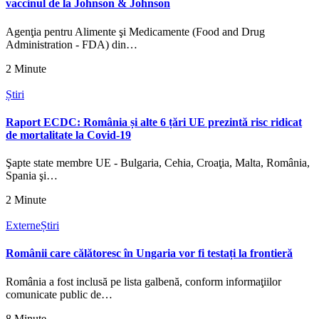
vaccinul de la Johnson & Johnson
Agenţia pentru Alimente şi Medicamente (Food and Drug
Administration - FDA) din…
2 Minute
Știri
Raport ECDC: România și alte 6 țări UE prezintă risc ridicat
de mortalitate la Covid-19
Şapte state membre UE - Bulgaria, Cehia, Croaţia, Malta, România,
Spania şi…
2 Minute
Externe
Știri
Românii care călătoresc în Ungaria vor fi testați la frontieră
România a fost inclusă pe lista galbenă, conform informaţiilor
comunicate public de…
8 Minute