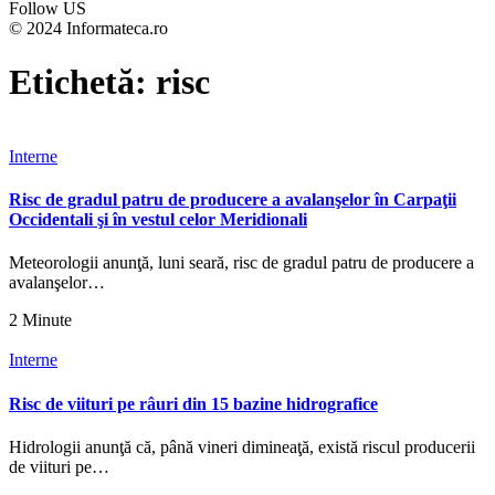
Follow US
© 2024 Informateca.ro
Etichetă:
risc
Interne
Risc de gradul patru de producere a avalanşelor în Carpaţii
Occidentali şi în vestul celor Meridionali
Meteorologii anunţă, luni seară, risc de gradul patru de producere a
avalanşelor…
2 Minute
Interne
Risc de viituri pe râuri din 15 bazine hidrografice
Hidrologii anunţă că, până vineri dimineaţă, există riscul producerii
de viituri pe…