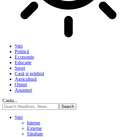
Știri
Politică
Economie
Educaţie
Sport
Casă şi grădină
Agricultură
Opinii
Anunturi
Cauta...
Știri
Interne
Externe
Sănătate