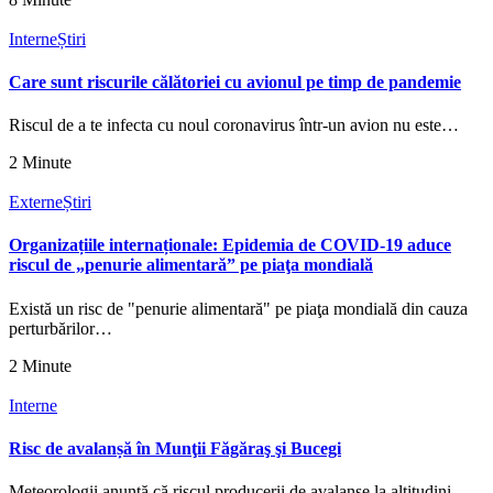
Interne
Știri
Care sunt riscurile călătoriei cu avionul pe timp de pandemie
Riscul de a te infecta cu noul coronavirus într-un avion nu este…
2 Minute
Externe
Știri
Organizațiile internaționale: Epidemia de COVID-19 aduce
riscul de „penurie alimentară” pe piaţa mondială
Există un risc de "penurie alimentară" pe piaţa mondială din cauza
perturbărilor…
2 Minute
Interne
Risc de avalanșă în Munţii Făgăraş şi Bucegi
Meteorologii anunţă că riscul producerii de avalanşe la altitudini