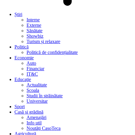
Știri
Interne
Externe
Sănătate
Showbiz
Turism și relaxare
Politică
Politică de confidențialitate
Economie
Auto
Financiar
IT&C
Educaţie
Actualitate
Şcoala
Studii în străinătate
Universitar
Sport
Casă şi grădină
Amenajări
Info util
Noutăţi CasoTeca
Agricultură