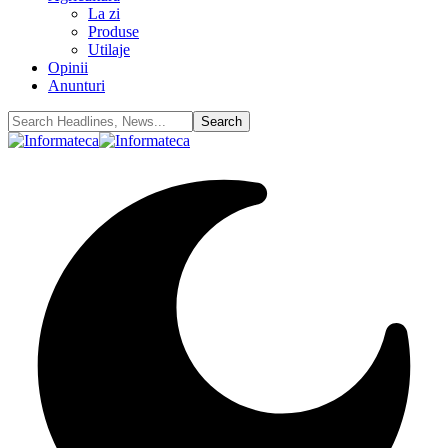
La zi
Produse
Utilaje
Opinii
Anunturi