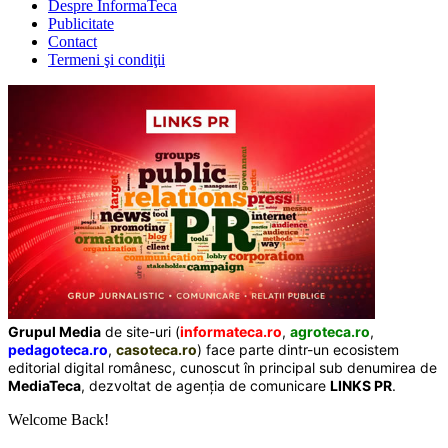
Despre InformaTeca
Publicitate
Contact
Termeni şi condiţii
Grupul Media
de site-uri (
informateca.ro
,
agroteca.ro
,
pedagoteca.ro
,
casoteca.ro
) face parte dintr-un ecosistem
editorial digital românesc, cunoscut în principal sub denumirea de
MediaTeca
, dezvoltat de agenția de comunicare
LINKS PR
.
Welcome Back!