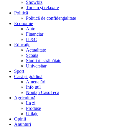
Showbiz
Turism și relaxare
Politică
Politică de confidențialitate
Economie
Auto
Financiar
IT&C
Educaţie
Actualitate
Şcoala
Studii în străinătate
Universitar
Sport
Casă şi grădină
Amenajări
Info util
Noutăţi CasoTeca
Agricultură
La zi
Produse
Utilaje
Opinii
Anunturi