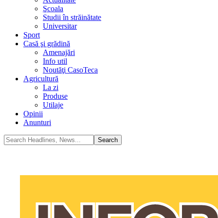
Şcoala
Studii în străinătate
Universitar
Sport
Casă şi grădină
Amenajări
Info util
Noutăţi CasoTeca
Agricultură
La zi
Produse
Utilaje
Opinii
Anunturi