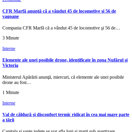
CFR Marfă anunţă că a vândut 45 de locomotive şi 56 de
vagoane
Compania CFR Marfă că a vândut 45 de locomotive şi 56 de…
3 Minute
Interne
Elemente ale unei posibile drone, identificate în zona Nufărul şi
Victoria
Ministerul Apărării anunţă, miercuri, că elemente ale unei posibile
drone au fost…
1 Minute
Interne
Val de căldură şi disconfort termic ridicat în cea mai mare parte
a ţării
Capitala şi şapte judeţe se vor afla luni şi marţi sub avertizare…