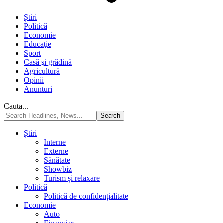
Știri
Politică
Economie
Educaţie
Sport
Casă şi grădină
Agricultură
Opinii
Anunturi
Cauta...
Știri
Interne
Externe
Sănătate
Showbiz
Turism și relaxare
Politică
Politică de confidențialitate
Economie
Auto
Financiar