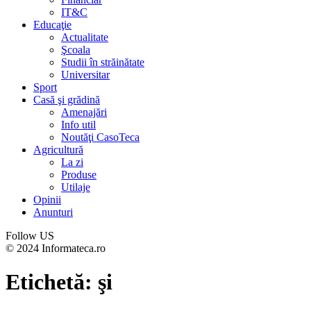
IT&C
Educaţie
Actualitate
Şcoala
Studii în străinătate
Universitar
Sport
Casă şi grădină
Amenajări
Info util
Noutăţi CasoTeca
Agricultură
La zi
Produse
Utilaje
Opinii
Anunturi
Follow US
© 2024 Informateca.ro
Etichetă:
şi