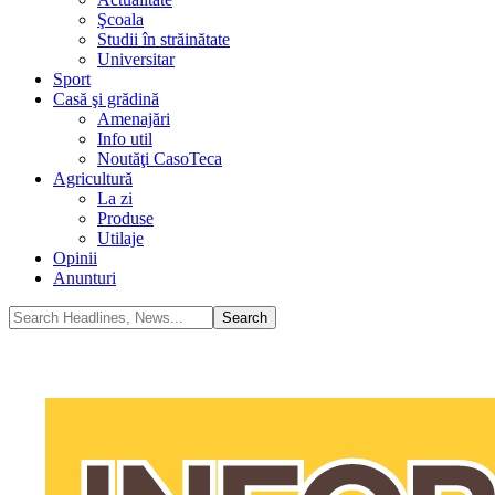
Şcoala
Studii în străinătate
Universitar
Sport
Casă şi grădină
Amenajări
Info util
Noutăţi CasoTeca
Agricultură
La zi
Produse
Utilaje
Opinii
Anunturi