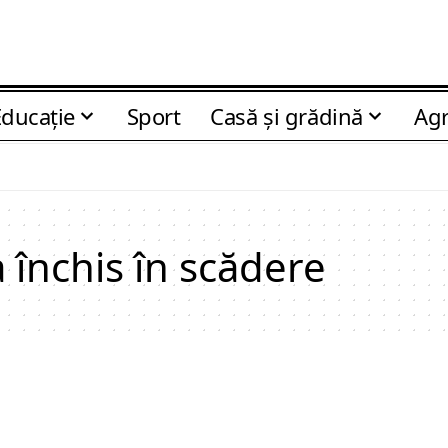
Educaţie
Sport
Casă şi grădină
Agr
a închis în scădere