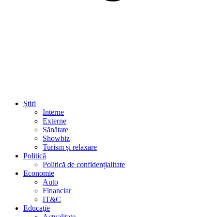
Știri
Interne
Externe
Sănătate
Showbiz
Turism și relaxare
Politică
Politică de confidențialitate
Economie
Auto
Financiar
IT&C
Educaţie
Actualitate