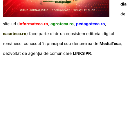
dia
de
site-uri (
informateca.ro
,
agroteca.ro
,
pedagoteca.ro
,
casoteca.ro
) face parte dintr-un ecosistem editorial digital
românesc, cunoscut în principal sub denumirea de
MediaTeca
,
dezvoltat de agenția de comunicare
LINKS PR
.