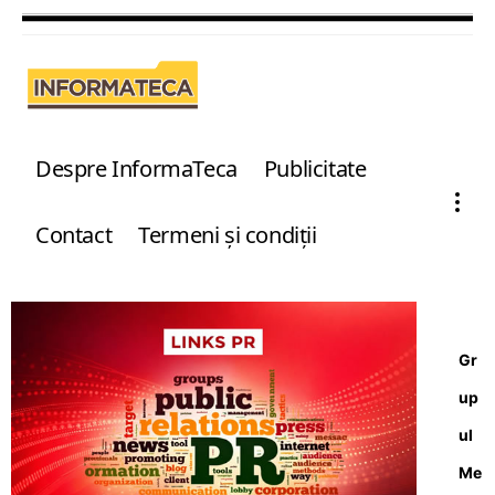
Despre InformaTeca
Publicitate
Contact
Termeni şi condiţii
Gr
up
ul
Me