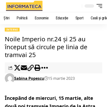
Știri
Politică
Economie
Educaţie
Sport
Casă şi gră
INTERNE
Noile Imperio nr.24 și 25 au
început să circule pe linia de
tramvai 25
Sabina Popescu
15 martie 2023
Începând de miercuri, 15 martie, alte
două noi tramvaie Imperio de la Astra