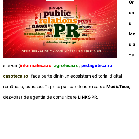
Gr
up
ul
Me
dia
de
site-uri (
informateca.ro
,
agroteca.ro
,
pedagoteca.ro
,
casoteca.ro
) face parte dintr-un ecosistem editorial digital
românesc, cunoscut în principal sub denumirea de
MediaTeca
,
dezvoltat de agenția de comunicare
LINKS PR
.