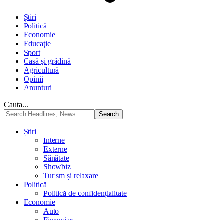
Știri
Politică
Economie
Educaţie
Sport
Casă şi grădină
Agricultură
Opinii
Anunturi
Cauta...
Știri
Interne
Externe
Sănătate
Showbiz
Turism și relaxare
Politică
Politică de confidențialitate
Economie
Auto
Financiar