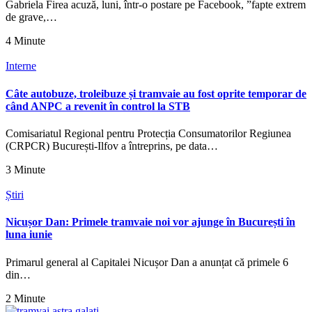
Gabriela Firea acuză, luni, într-o postare pe Facebook, ”fapte extrem
de grave,…
4 Minute
Interne
Câte autobuze, troleibuze și tramvaie au fost oprite temporar de
când ANPC a revenit în control la STB
Comisariatul Regional pentru Protecția Consumatorilor Regiunea
(CRPCR) București-Ilfov a întreprins, pe data…
3 Minute
Știri
Nicușor Dan: Primele tramvaie noi vor ajunge în București în
luna iunie
Primarul general al Capitalei Nicușor Dan a anunțat că primele 6
din…
2 Minute