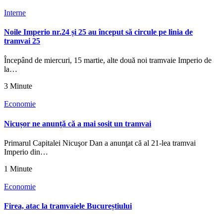
Interne
Noile Imperio nr.24 și 25 au început să circule pe linia de
tramvai 25
Începând de miercuri, 15 martie, alte două noi tramvaie Imperio de
la…
3 Minute
Economie
Nicușor ne anunță că a mai sosit un tramvai
Primarul Capitalei Nicuşor Dan a anunţat că al 21-lea tramvai
Imperio din…
1 Minute
Economie
Firea, atac la tramvaiele Bucureștiului