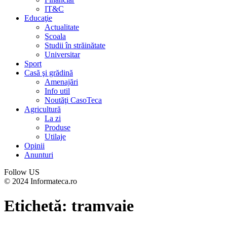
IT&C
Educaţie
Actualitate
Şcoala
Studii în străinătate
Universitar
Sport
Casă şi grădină
Amenajări
Info util
Noutăţi CasoTeca
Agricultură
La zi
Produse
Utilaje
Opinii
Anunturi
Follow US
© 2024 Informateca.ro
Etichetă:
tramvaie