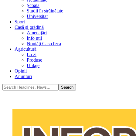
Şcoala
Studii în străinătate
Universitar
Sport
Casă şi grădină
Amenajări
Info util
Noutăţi CasoTeca
Agricultură
La zi
Produse
Utilaje
Opinii
Anunturi