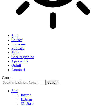
Știri
Politică
Economie
Educaţie
Sport
Casă şi grădină
Agricultură
Opinii
Anunturi
Cauta...
Știri
Interne
Externe
Sănătate