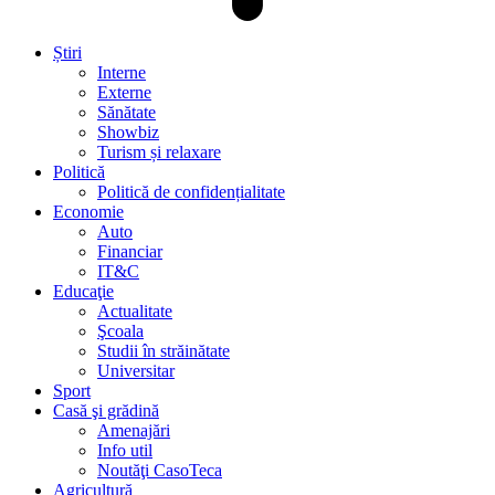
Știri
Interne
Externe
Sănătate
Showbiz
Turism și relaxare
Politică
Politică de confidențialitate
Economie
Auto
Financiar
IT&C
Educaţie
Actualitate
Şcoala
Studii în străinătate
Universitar
Sport
Casă şi grădină
Amenajări
Info util
Noutăţi CasoTeca
Agricultură