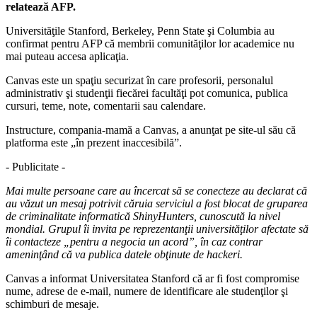
relatează AFP.
Universităţile Stanford, Berkeley, Penn State şi Columbia au
confirmat pentru AFP că membrii comunităţilor lor academice nu
mai puteau accesa aplicaţia.
Canvas este un spaţiu securizat în care profesorii, personalul
administrativ şi studenţii fiecărei facultăţi pot comunica, publica
cursuri, teme, note, comentarii sau calendare.
Instructure, compania-mamă a Canvas, a anunţat pe site-ul său că
platforma este „în prezent inaccesibilă”.
- Publicitate -
Mai multe persoane care au încercat să se conecteze au declarat că
au văzut un mesaj potrivit căruia serviciul a fost blocat de gruparea
de criminalitate informatică ShinyHunters, cunoscută la nivel
mondial. Grupul îi invita pe reprezentanţii universităţilor afectate să
îi contacteze „pentru a negocia un acord”, în caz contrar
ameninţând că va publica datele obţinute de hackeri.
Canvas a informat Universitatea Stanford că ar fi fost compromise
nume, adrese de e-mail, numere de identificare ale studenţilor şi
schimburi de mesaje.