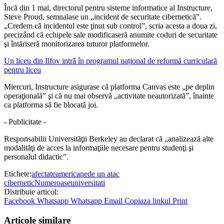
Încă din 1 mai, directorul pentru sisteme informatice al Instructure,
Steve Proud, semnalase un „incident de securitate cibernetică”.
„Credem că incidentul este ţinut sub control”, scria acesta a doua zi,
precizând că echipele sale modificaseră anumite coduri de securitate
şi întăriseră monitorizarea tuturor platformelor.
Un liceu din Ilfov intră în programul național de reformă curriculară
pentru liceu
Miercuri, Instructure asigurase că platforma Canvas este „pe deplin
operaţională” şi că nu mai observă „activitate neautorizată”, înainte
ca platforma să fie blocată joi.
- Publicitate -
Responsabilii Universităţii Berkeley au declarat că „analizează alte
modalităţi de acces la informaţiile necesare pentru studenţi şi
personalul didactic”.
Etichete:
afectate
americane
de un atac
cibernetic
Numeroase
universitati
Distribuie articol:
Facebook
Whatsapp
Whatsapp
Email
Copiaza linkul
Print
Articole similare