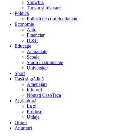
Showbiz
Turism și relaxare
Politică
Politică de confidențialitate
Economie
Auto
Financiar
IT&C
Educaţie
Actualitate
Şcoala
Studii în străinătate
Universitar
Sport
Casă şi grădină
Amenajări
Info util
Noutăţi CasoTeca
Agricultură
La zi
Produse
Utilaje
Opinii
Anunturi