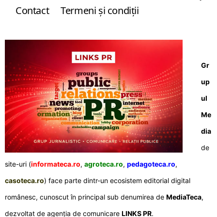
Contact
Termeni şi condiţii
Gr
up
ul
Me
dia
de
site-uri (
informateca.ro
,
agroteca.ro
,
pedagoteca.ro
,
casoteca.ro
) face parte dintr-un ecosistem editorial digital
românesc, cunoscut în principal sub denumirea de
MediaTeca
,
dezvoltat de agenția de comunicare
LINKS PR
.