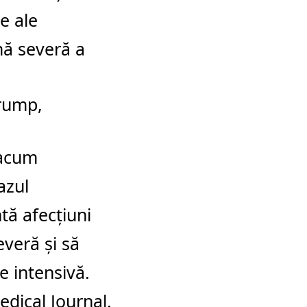
e ale
mă severă a
Trump,
 acum
azul
tă afecţiuni
everă şi să
e intensivă.
edical Journal.