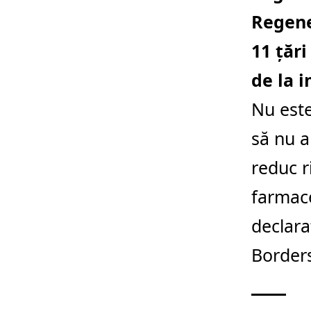
Regener
11 ţări
de la i
Nu este
să nu a
reduc r
farmace
declara
Border