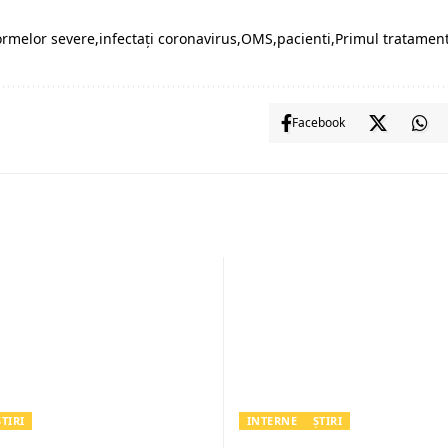
ormelor severe
infectați coronavirus
OMS
pacienti
Primul tratamen
Facebook
ȘTIRI
INTERNE
ȘTIRI