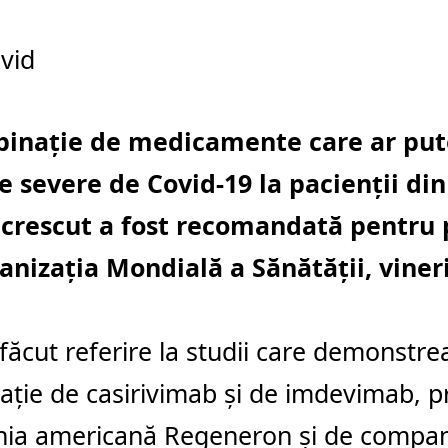
inație de medicamente care ar put
 severe de Covid-19 la pacienții din
c crescut a fost recomandată pentru
anizația Mondială a Sănătății, vineri
ăcut referire la studii care demonstre
ţie de casirivimab şi de imdevimab, 
ia americană Regeneron şi de compani