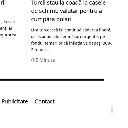
rii
Turcii stau la coadă la casele
de schimb valutar pentru a
cumpăra dolari
, la care
anţi ai
Lira turcească își continuă căderea liberă,
sigurarea
iar economiștii cer măsuri urgente, pe
fondul temerilor că inflația va depăși 30%.
Situația…
5 Minute
Publicitate
Contact