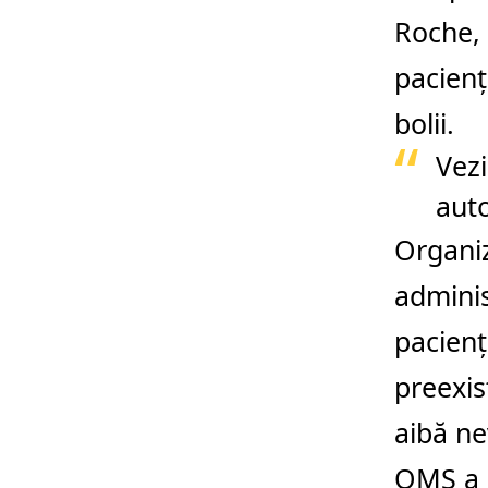
Roche, 
pacienţ
bolii.
Vezi
auto
Organi
adminis
pacienţ
preexis
aibă ne
OMS a p