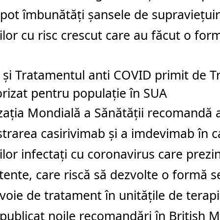
pot îmbunătăţi şansele de supravieţuir
ilor cu risc crescut care au făcut o for
 și
Tratamentul anti COVID primit de 
rizat pentru populație în SUA
zaţia Mondială a Sănătăţii recomandă
trarea casirivimab şi a imdevimab în c
ilor infectaţi cu coronavirus care prezin
tente, care riscă să dezvolte o formă s
voie de tratament în unităţile de terapi
ublicat noile recomandări în British M