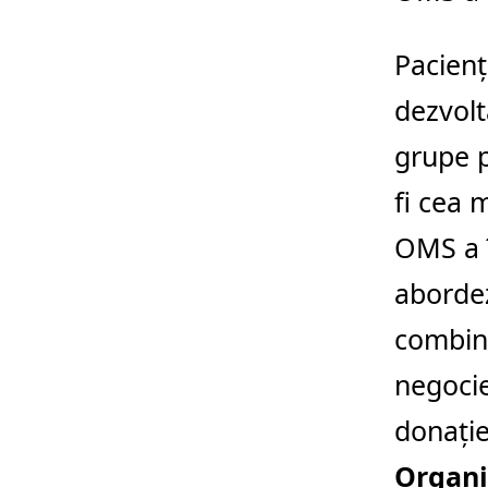
Pacienţ
dezvolt
grupe 
fi cea 
OMS a 
abordez
combina
negocie
donaţie
Organi