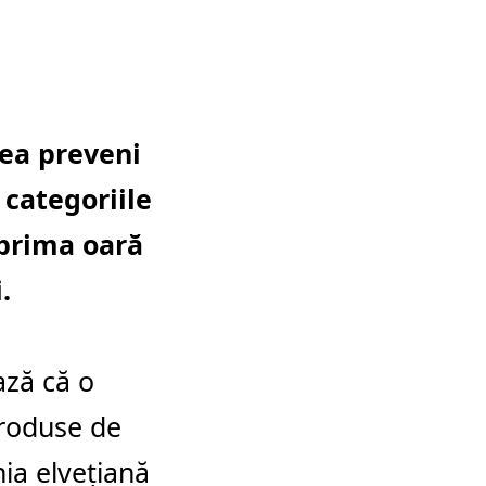
ea preveni
 categoriile
 prima oară
.
ază că o
produse de
a elveţiană