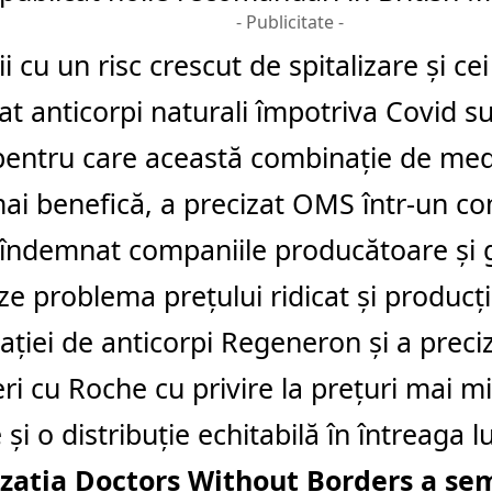
- Publicitate -
ii cu un risc crescut de spitalizare şi ce
at anticorpi naturali împotriva Covid s
pentru care această combinaţie de me
mai benefică, a precizat OMS într-un c
îndemnat companiile producătoare şi 
e problema preţului ridicat şi producţi
ţiei de anticorpi Regeneron şi a preciz
ri cu Roche cu privire la preţuri mai mic
 şi o distribuţie echitabilă în întreaga 
zaţia Doctors Without Borders a se