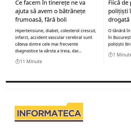
Ce facem în tinerețe ne va
Fiică de
ajuta să avem o bătrânețe
polițișt
frumoasă, fără boli
drogată 
Hipertensiune, diabet, colesterol crescut,
O tânără în
infarct, accident vascular cerebral sunt
în București
câteva dintre cele mai frecvente
polițiștii B
diagnostice la vârsta a treia, dar…
1 Minut
11 Minute