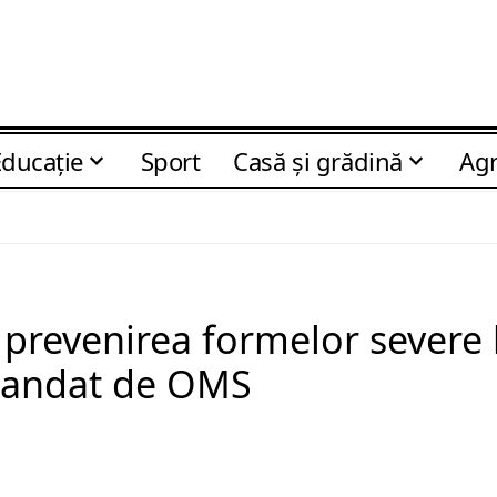
Educaţie
Sport
Casă şi grădină
Agr
revenirea formelor severe la
omandat de OMS