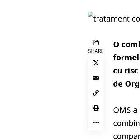
O comb
SHARE
formele
cu ris
de Org
OMS a f
combina
compan