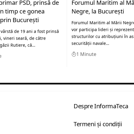
 primar PSD, prinsă de
Forumul Maritim al Mă
i în timp ce gonea
Negre, la Bucureşti
prin București
Forumul Maritim al Mării Negre
vor participa lideri şi reprezent
 vârstă de 19 ani a fost prinsă
structurilor cu atribuţiuni în a
, vineri seară, de către
securităţii navale…
rigăzii Rutiere, că…
1 Minute
e
Despre InformaTeca
Termeni şi condiţii