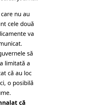
i care nu au
unt cele două
dicamente va
omunicat.
guvernele să
a limitată a
at că au loc
i, o posibilă
lume.
mnalat că