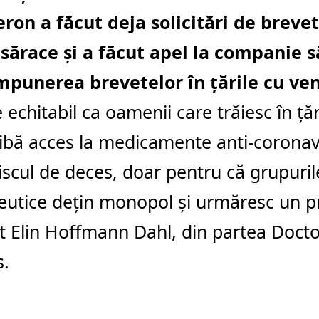
on a făcut deja solicitări de brevet
 sărace şi a făcut apel la companie s
mpunerea brevetelor în ţările cu ven
 echitabil ca oamenii care trăiesc în ţă
ibă acces la medicamente anti-coronav
iscul de deces, doar pentru că grupuril
utice deţin monopol şi urmăresc un pro
t Elin Hoffmann Dahl, din partea Doct
s.