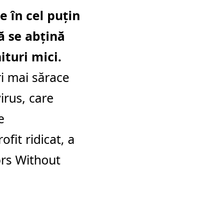
e în cel puţin
ă se abţină
ituri mici.
ri mai sărace
irus, care
e
fit ridicat, a
ors Without