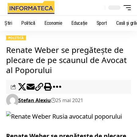
Știri
Politică
Economie
Educaţie
Sport
Casă şi gră
POLITICĂ
Renate Weber se pregătește de
plecare de pe scaunul de Avocat
al Poporului
Stefan Alexiu
25 mai 2021
Renate Weber se pregătește de plecare.