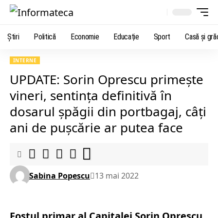
Știri
Politică
Economie
Educaţie
Sport
Casă şi gră
INTERNE
UPDATE: Sorin Oprescu primește
vineri, sentința definitivă în
dosarul șpăgii din portbagaj, câți
ani de pușcărie ar putea face
Sabina Popescu
13 mai 2022
Fostul primar al Capitalei Sorin Oprescu