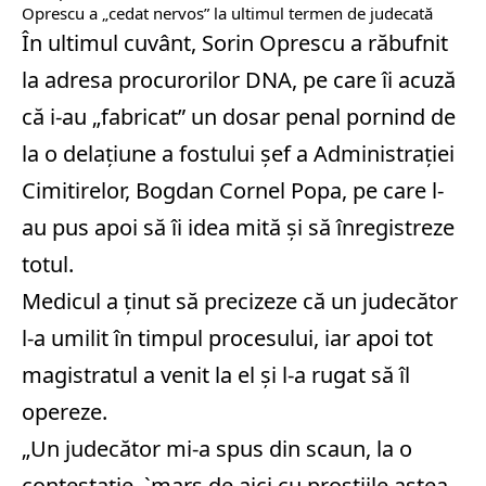
Oprescu a „cedat nervos” la ultimul termen de judecată
În ultimul cuvânt, Sorin Oprescu a răbufnit
la adresa procurorilor DNA, pe care îi acuză
că i-au „fabricat” un dosar penal pornind de
la o delațiune a fostului șef a Administrației
Cimitirelor, Bogdan Cornel Popa, pe care l-
au pus apoi să îi idea mită și să înregistreze
totul.
Medicul a ținut să precizeze că un judecător
l-a umilit în timpul procesului, iar apoi tot
magistratul a venit la el și l-a rugat să îl
opereze.
„Un judecător mi-a spus din scaun, la o
contestație, `marș de aici cu prostiile astea,