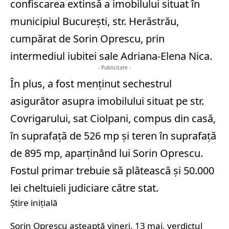
confiscarea extinsă a imobilului situat în
municipiul Bucureşti, str. Herăstrău,
cumpărat de Sorin Oprescu, prin
intermediul iubitei sale Adriana-Elena Nica.
- Publicitate -
În plus, a fost menţinut sechestrul
asigurător asupra imobilului situat pe str.
Covrigarului, sat Ciolpani, compus din casă,
în suprafaţă de 526 mp şi teren în suprafaţă
de 895 mp, aparţinând lui Sorin Oprescu.
Fostul primar trebuie să plătească şi 50.000
lei cheltuieli judiciare către stat.
Știre inițială
Sorin Oprescu așteaptă vineri, 13 mai, verdictul