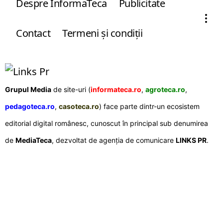
Despre InformaTeca
Publicitate
Contact
Termeni şi condiţii
Grupul Media
de site-uri (
informateca.ro
,
agroteca.ro
,
pedagoteca.ro
,
casoteca.ro
) face parte dintr-un ecosistem
editorial digital românesc, cunoscut în principal sub denumirea
de
MediaTeca
, dezvoltat de agenția de comunicare
LINKS PR
.