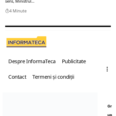
sens, Ministrul…
4 Minute
Despre InformaTeca
Publicitate
Contact
Termeni şi condiţii
Gr
up