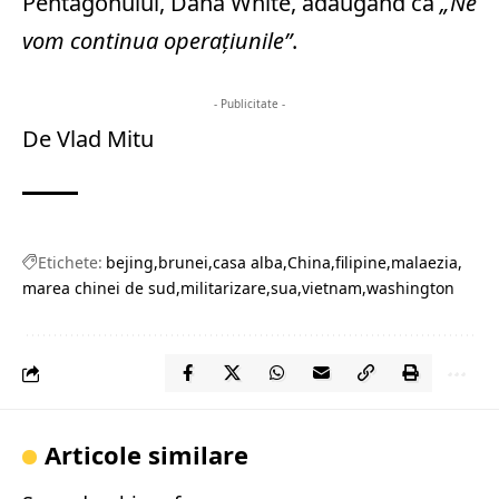
Pentagonului, Dana White, adăugând că
„Ne
vom continua operaţiunile”
.
- Publicitate -
De Vlad Mitu
Etichete:
bejing
brunei
casa alba
China
filipine
malaezia
marea chinei de sud
militarizare
sua
vietnam
washington
Articole similare