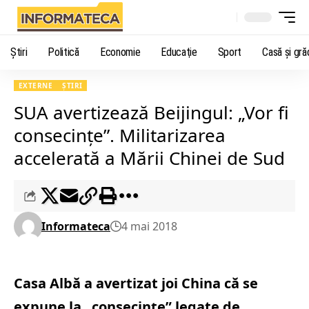
Știri
Politică
Economie
Educaţie
Sport
Casă şi gră
EXTERNE
ȘTIRI
SUA avertizează Beijingul: „Vor fi
consecințe”. Militarizarea
accelerată a Mării Chinei de Sud
Informateca
4 mai 2018
Casa Albă a avertizat joi China că se
expune la „consecinţe” legate de