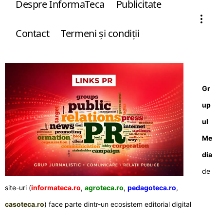
Despre InformaTeca
Publicitate
Contact
Termeni şi condiţii
Gr
up
ul
Me
dia
de
site-uri (
informateca.ro
,
agroteca.ro
,
pedagoteca.ro
,
casoteca.ro
) face parte dintr-un ecosistem editorial digital