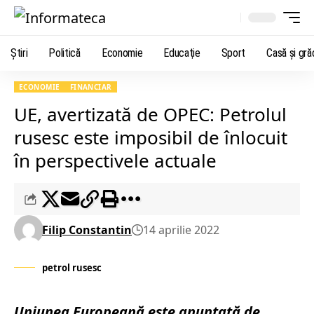
Știri
Politică
Economie
Educaţie
Sport
Casă şi gră
ECONOMIE
FINANCIAR
UE, avertizată de OPEC: Petrolul
rusesc este imposibil de înlocuit
în perspectivele actuale
Filip Constantin
14 aprilie 2022
petrol rusesc
Uniunea Europeană este anunțată de