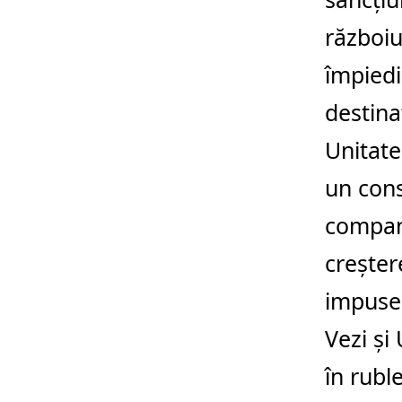
războiu
împied
destina
Unitate
un cons
compan
creşter
impuse 
Vezi și
în rubl