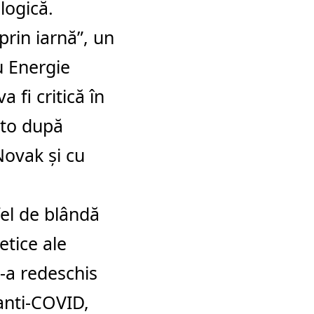
logică.
prin iarnă”, un
u Energie
 fi critică în
rto după
Novak şi cu
fel de blândă
etice ale
i-a redeschis
anti-COVID,