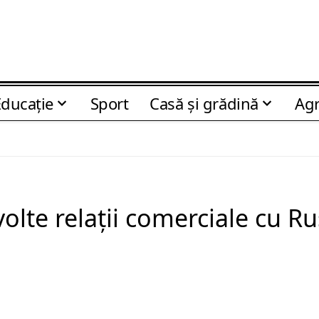
Educaţie
Sport
Casă şi grădină
Agr
lte relații comerciale cu Ru