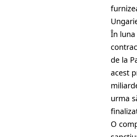
furnize
Ungarie
În luna
contrac
de la P
acest p
miliard
urma să
finaliza
O compl
sancţiu