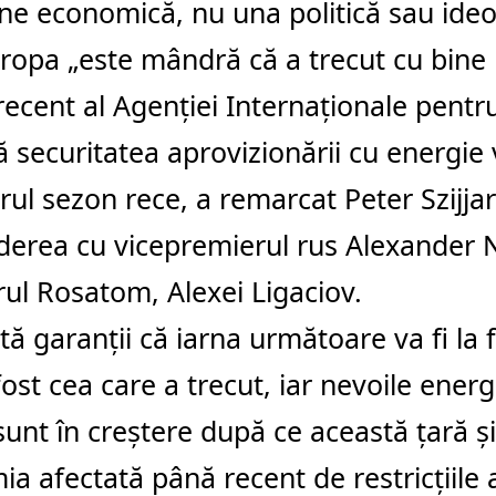
ne economică, nu una politică sau ideo
ropa „este mândră că a trecut cu bine 
recent al Agenţiei Internaţionale pentr
ă securitatea aprovizionării cu energie va
ul sezon rece, a remarcat Peter Szijja
derea cu vicepremierul rus Alexander 
rul Rosatom, Alexei Ligaciov.
tă garanţii că iarna următoare va fi la 
ost cea care a trecut, iar nevoile energ
sunt în creştere după ce această ţară ş
a afectată până recent de restricţiile 