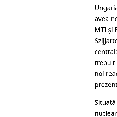
Ungaria
avea ne
MTI şi 
Szijjar
central
trebuit
noi rea
prezen
Situată
nucleară