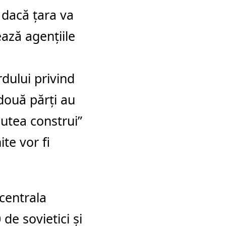
 dacă ţara va
ează agenţiile
rdului privind
două părţi au
putea construi”
te vor fi
centrala
 de sovietici şi