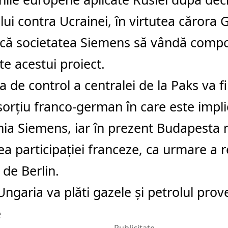
lui contra Ucrainei, în virtutea cărora
ică societatea Siemens să vândă comp
te acestui proiect.
a de control a centralei de la Paks va f
orţiu franco-german în care este impli
ia Siemens, iar în prezent Budapesta 
ea participaţiei franceze, ca urmare a re
de Berlin.
Ungaria va plăti gazele şi petrolul prov
e