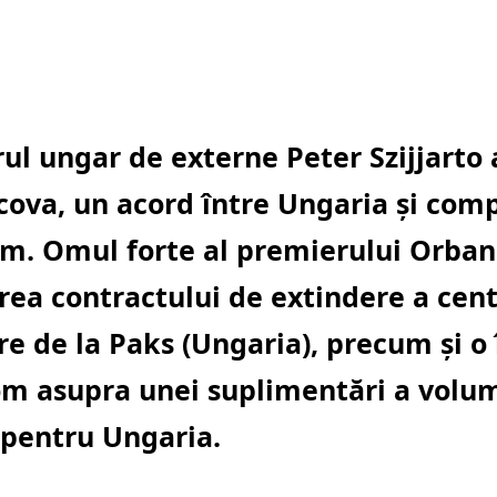
rul ungar de externe Peter Szijjarto 
cova, un acord între Ungaria și com
m. Omul forte al premierului Orba
irea contractului de extindere a cent
re de la Paks (Ungaria), precum şi o
m asupra unei suplimentări a volum
 pentru Ungaria.