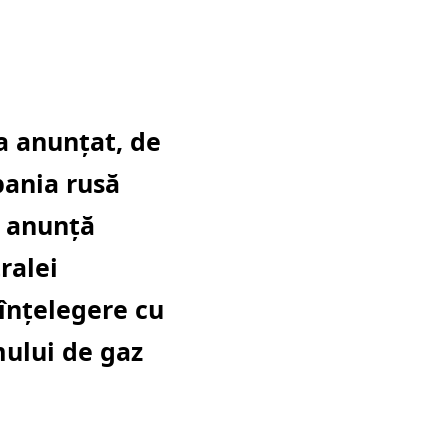
a anunţat, de
pania rusă
n anunță
ralei
 înţelegere cu
ului de gaz