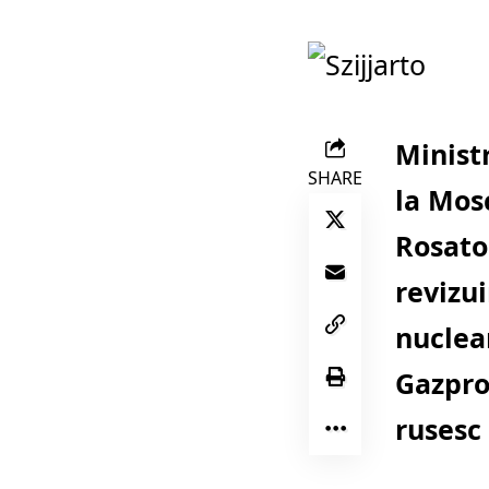
Minist
SHARE
la Mos
Rosato
revizu
nuclea
Gazpro
rusesc