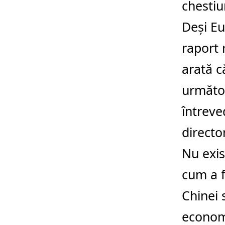
chestiu
Deşi Eu
raport 
arată c
următor
întreve
directo
Nu exis
cum a f
Chinei 
economi