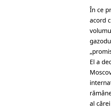
În ce p
acord c
volumul
gazoduc
„promis
El a dec
Moscova
interna
rămâne 
al căre