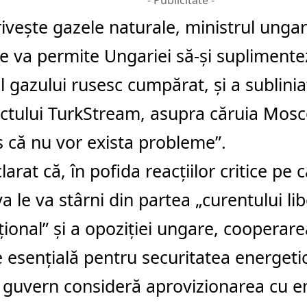
- Publicitate -
riveşte gazele naturale, ministrul unga
e va permite Ungariei să-şi suplimentez
 gazului rusesc cumpărat, şi a sublini
tului TurkStream, asupra căruia Mosc
 că nu vor exista probleme”.
larat că, în pofida reacţiilor critice pe c
 le va stârni din partea „curentului lib
ţional” şi a opoziţiei ungare, cooperar
esenţială pentru securitatea energetic
i guvern consideră aprovizionarea cu e