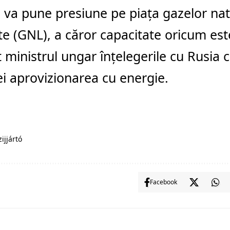
 va pune presiune pe piaţa gazelor nat
ate (GNL), a căror capacitate oricum este
 ministrul ungar înţelegerile cu Rusia 
i aprovizionarea cu energie.
zijjártó
Facebook