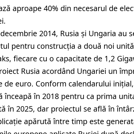
ază aproape 40% din necesarul de electr
i.
 decembrie 2014, Rusia şi Ungaria au 
tul pentru construcţia a două noi unităţ
aks, fiecare cu o capacitate de 1,2 Gig
roiect Rusia acordând Ungariei un îm
e de euro. Conform calendarului iniţial,
 înceapă în 2018 pentru ca prima unita
tă în 2025, dar proiectul se află în întâr
icaţie apărută între timp este genera
nile europene aplicate Rusiei după de