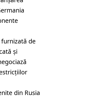
 Germania
onente
i furnizată de
cată şi
negociază
stricţiilor
enite din Rusia