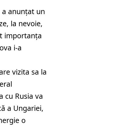
r a anunţat un
e, la nevoie,
at importanţa
ova i-a
are vizita sa la
eral
ea cu Rusia va
ă a Ungariei,
nergie o