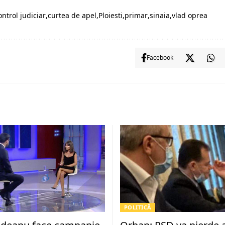
ontrol judiciar
curtea de apel
Ploiesti
primar
sinaia
vlad oprea
Facebook
POLITICĂ