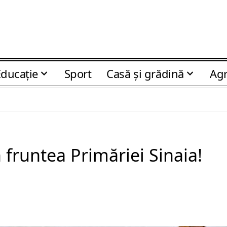
Educaţie
Sport
Casă şi grădină
Agr
 fruntea Primăriei Sinaia!