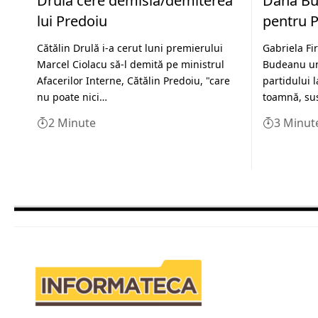
Drulă cere demisia/demiterea
Dana Bu
lui Predoiu
pentru P
Cătălin Drulă i-a cerut luni premierului
Gabriela Fi
Marcel Ciolacu să-l demită pe ministrul
Budeanu un l
Afacerilor Interne, Cătălin Predoiu, "care
partidului 
nu poate nici…
toamnă, su
2 Minute
3 Minut