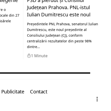
legerile
PSD a pierdut și Consiliul
Județean Prahova. PNL-istul
re o
Iulian Dumitrescu este noul
ocale din 27
ăsărele
Președintele PNL Prahova, senatorul Iulian
Dumitrescu, este noul președinte al
Consiliului Județean (CJ), conform
centralizării rezultatelor din peste 98%
dintre…
1 Minute
Publicitate
Contact