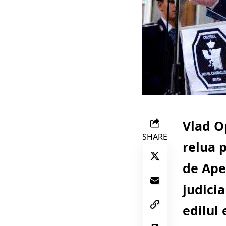
Vlad Op
SHARE
relua p
de Apel
judicia
edilul 