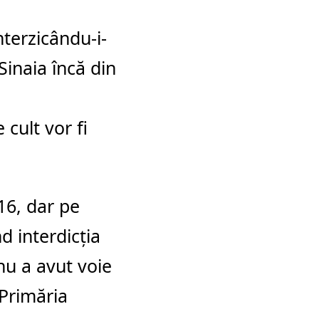
nterzicându-i-
Sinaia încă din
 cult vor fi
016, dar pe
 interdicţia
nu a avut voie
 Primăria