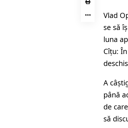
Vlad Op
se să î
luna ap
Cîţu: Î
deschi
A câşti
până ac
de care
să disc