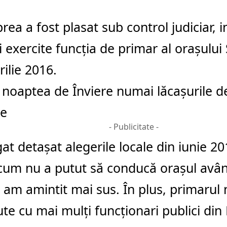
rea a fost plasat sub control judiciar, i
şi exercite funcţia de primar al oraşului 
rilie 2016.
n noaptea de Înviere numai lăcaşurile de
se
- Publicitate -
gat detaşat alegerile locale din iunie 2
um nu a putut să conducă oraşul având
 am amintit mai sus. În plus, primarul 
ute cu mai mulţi funcţionari publici din