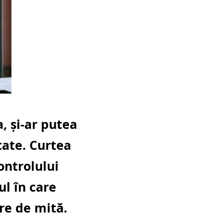
, şi-ar putea
tate. Curtea
ontrolului
ul în care
are de mită.