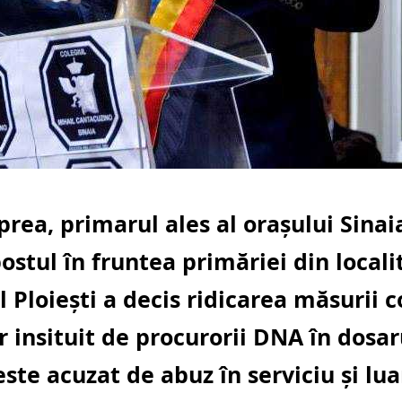
rea, primarul ales al oraşului Sinaia
ostul în fruntea primăriei din locali
 Ploieşti a decis ridicarea măsurii c
r insituit de procurorii DNA în dosar
este acuzat de abuz în serviciu şi lu