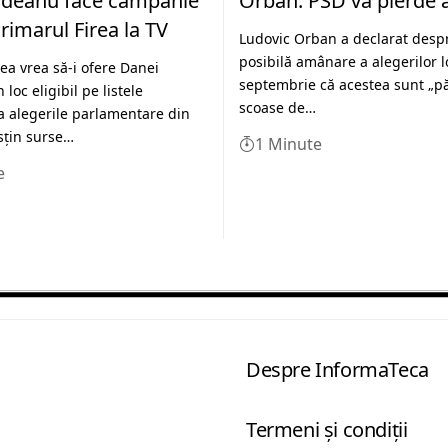
deanu face campanie
Orban: PSD va pierde a
rimarul Firea la TV
Ludovic Orban a declarat desp
posibilă amânare a alegerilor l
rea vrea să-i ofere Danei
septembrie că acestea sunt „p
oc eligibil pe listele
scoase de…
la alegerile parlamentare din
sţin surse…
1 Minute
e
Despre InformaTeca
Termeni şi condiţii