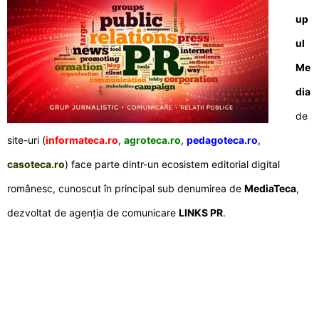
up
ul
Me
dia
de
site-uri (
informateca.ro
,
agroteca.ro
,
pedagoteca.ro
,
casoteca.ro
) face parte dintr-un ecosistem editorial digital
românesc, cunoscut în principal sub denumirea de
MediaTeca
,
dezvoltat de agenția de comunicare
LINKS PR
.