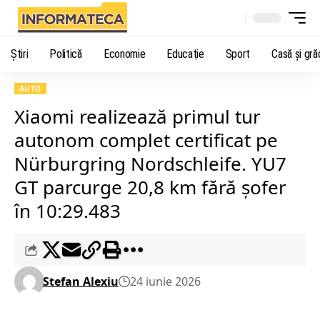
Știri
Politică
Economie
Educaţie
Sport
Casă şi gră
AUTO
Xiaomi realizează primul tur
autonom complet certificat pe
Nürburgring Nordschleife. YU7
GT parcurge 20,8 km fără șofer
în 10:29.483
Stefan Alexiu
24 iunie 2026