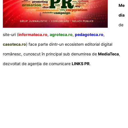
Me
dia
de
site-uri (
informateca.ro
,
agroteca.ro
,
pedagoteca.ro
,
casoteca.ro
) face parte dintr-un ecosistem editorial digital
românesc, cunoscut în principal sub denumirea de
MediaTeca
,
dezvoltat de agenția de comunicare
LINKS PR
.