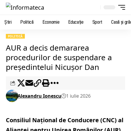
Știri
Politică
Economie
Educaţie
Sport
Casă şi gră
POLITICĂ
AUR a decis demararea
procedurilor de suspendare a
preşedintelui Nicuşor Dan
Alexandru Ionescu
1 iulie 2026
Consiliul Naţional de Conducere (CNC) al
Alianţei pentru Unirea Românilor (AUR)