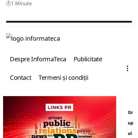
1 Minute
Despre InformaTeca
Publicitate
Contact
Termeni şi condiţii
Gr
up
ul