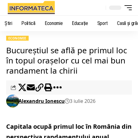
Știri
Politică
Economie
Educaţie
Sport
Casă şi gră
ECONOMIE
Bucureştiul se află pe primul loc
în topul oraşelor cu cel mai bun
randament la chirii
Alexandru Ionescu
3 iulie 2026
Capitala ocupă primul loc în România din
perspectiva randamentului anual