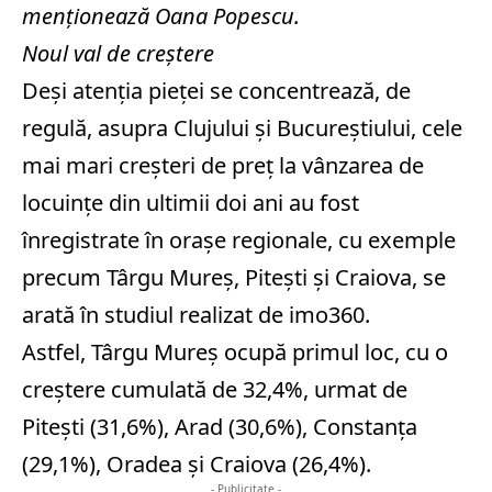
menţionează Oana Popescu.
Noul val de creştere
Deşi atenţia pieţei se concentrează, de
regulă, asupra Clujului şi Bucureştiului, cele
mai mari creşteri de preţ la vânzarea de
locuinţe din ultimii doi ani au fost
înregistrate în oraşe regionale, cu exemple
precum Târgu Mureş, Piteşti şi Craiova, se
arată în studiul realizat de imo360.
Astfel, Târgu Mureş ocupă primul loc, cu o
creştere cumulată de 32,4%, urmat de
Piteşti (31,6%), Arad (30,6%), Constanţa
(29,1%), Oradea şi Craiova (26,4%).
- Publicitate -