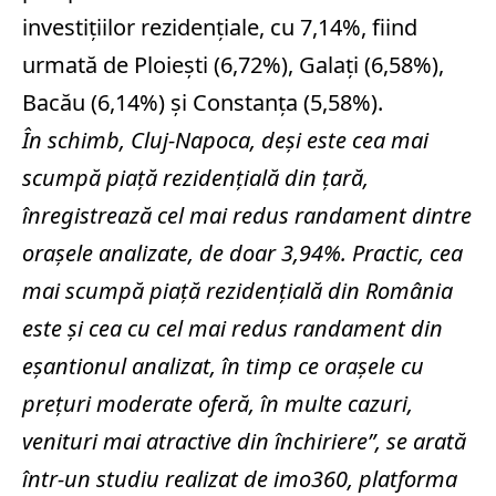
investiţiilor rezidenţiale, cu 7,14%, fiind
urmată de Ploieşti (6,72%), Galaţi (6,58%),
Bacău (6,14%) şi Constanţa (5,58%).
În schimb, Cluj-Napoca, deşi este cea mai
scumpă piaţă rezidenţială din ţară,
înregistrează cel mai redus randament dintre
oraşele analizate, de doar 3,94%. Practic, cea
mai scumpă piaţă rezidenţială din România
este şi cea cu cel mai redus randament din
eşantionul analizat, în timp ce oraşele cu
preţuri moderate oferă, în multe cazuri,
venituri mai atractive din închiriere”, se arată
într-un studiu realizat de imo360, platforma