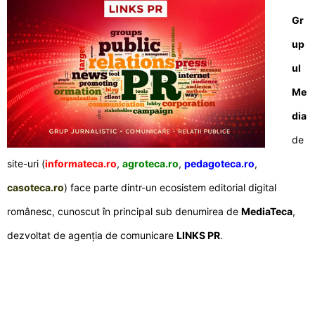
Gr
up
ul
Me
dia
de
site-uri (
informateca.ro
,
agroteca.ro
,
pedagoteca.ro
,
casoteca.ro
) face parte dintr-un ecosistem editorial digital
românesc, cunoscut în principal sub denumirea de
MediaTeca
,
dezvoltat de agenția de comunicare
LINKS PR
.