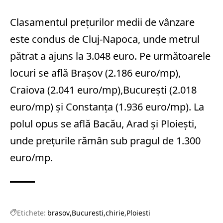
Clasamentul preţurilor medii de vânzare
este condus de Cluj-Napoca, unde metrul
pătrat a ajuns la 3.048 euro. Pe următoarele
locuri se află Braşov (2.186 euro/mp),
Craiova (2.041 euro/mp),Bucureşti (2.018
euro/mp) şi Constanţa (1.936 euro/mp). La
polul opus se află Bacău, Arad şi Ploieşti,
unde preţurile rămân sub pragul de 1.300
euro/mp.
Etichete:
brasov
Bucuresti
chirie
Ploiesti