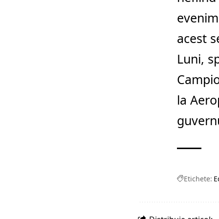
evenime
acest s
Luni, s
Campio
la Aero
guvernu
Etichete:
E