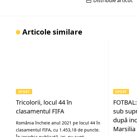
Distribuie articol:
Articole similare
SPORT
SPORT
Tricolorii, locul 44 în
FOTBAL:
clasamentul FIFA
sub sup
după inc
România încheie anul 2021 pe locul 44 în
Marsilia
clasamentul FIFA, cu 1.453,18 de puncte.
În ierarhia publicată, joi, nu sunt…