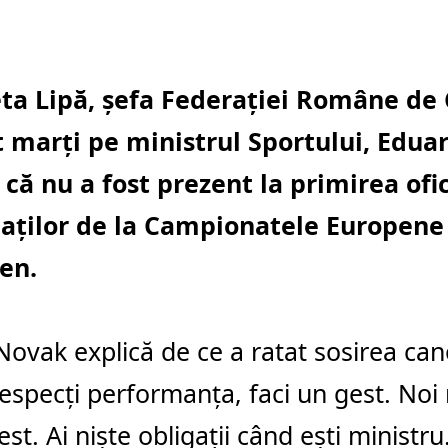
eta Lipă, șefa Federației Române de 
at marți pe ministrul Sportului, Edua
că nu a fost prezent la primirea ofic
aților de la Campionatele Europene 
en.
Novak explică de ce a ratat sosirea can
especți performanța, faci un gest. Noi
est. Ai niște obligații când ești ministr