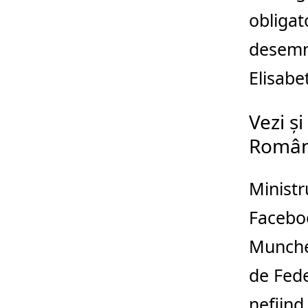
obligat
desemna
Elisabe
Vezi și
Român
Ministr
Faceboo
Munchen
de Fede
nefiind 