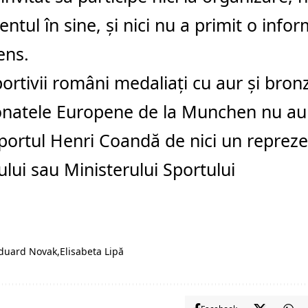
ntul în sine, şi nici nu a primit o infor
ens.
portivii români medaliați cu aur și bronz
natele Europene de la Munchen nu au f
portul Henri Coandă de nici un repreze
lui sau Ministerului Sportului
duard Novak
Elisabeta Lipă