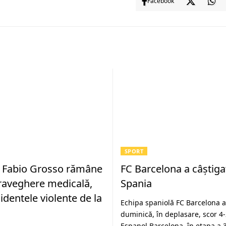
Facebook
SPORT
 Fabio Grosso rămâne
FC Barcelona a câştigat 
raveghere medicală,
Spania
identele violente de la
Echipa spaniolă FC Barcelona a
duminică, în deplasare, scor 4-
Espanol Barcelona, în etapa a 