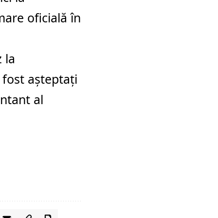
mare oficială în
 la
ost așteptați
ntant al