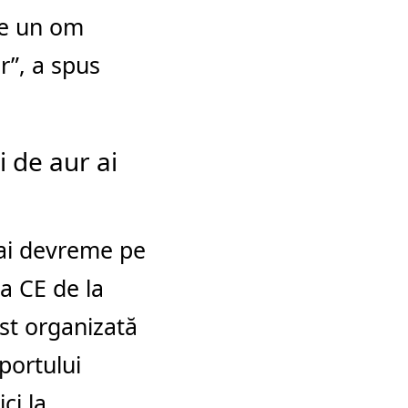
are un om
r”, a spus
i de aur ai
mai devreme pe
a CE de la
ost organizată
portului
ci la