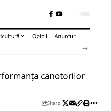
icultură
Opinii
Anunturi
rformanța canotorilor
Share