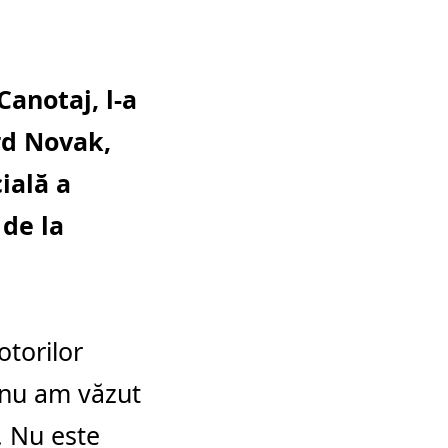
Canotaj, l-a
rd Novak,
ială a
de la
otorilor
 nu am văzut
u. Nu este