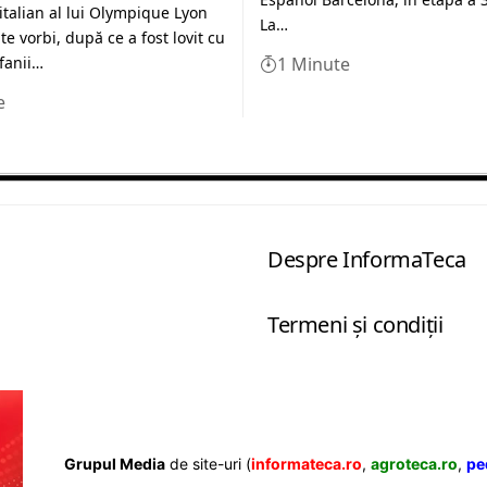
italian al lui Olympique Lyon
La…
e vorbi, după ce a fost lovit cu
 fanii…
1 Minute
e
Despre InformaTeca
Termeni şi condiţii
Grupul Media
de site-uri (
informateca.ro
,
agroteca.ro
,
pe