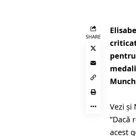
Elisab
SHARE
critic
pentru 
medali
Munch
Vezi și
”Dacă r
acest g