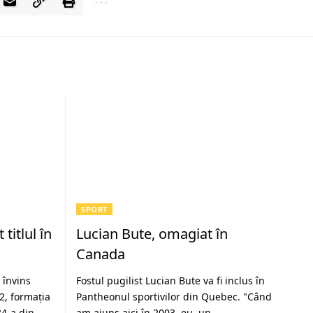
SPORT
titlul în
Lucian Bute, omagiat în
Canada
 învins
Fostul pugilist Lucian Bute va fi inclus în
2, formaţia
Pantheonul sportivilor din Quebec. "Când
34-a din
am ajuns aici în 2003, eu, un…