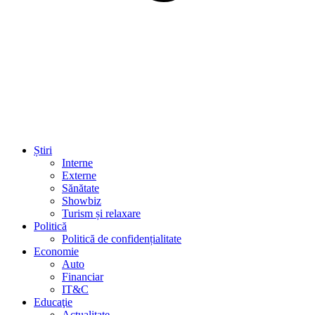
Știri
Interne
Externe
Sănătate
Showbiz
Turism și relaxare
Politică
Politică de confidențialitate
Economie
Auto
Financiar
IT&C
Educaţie
Actualitate