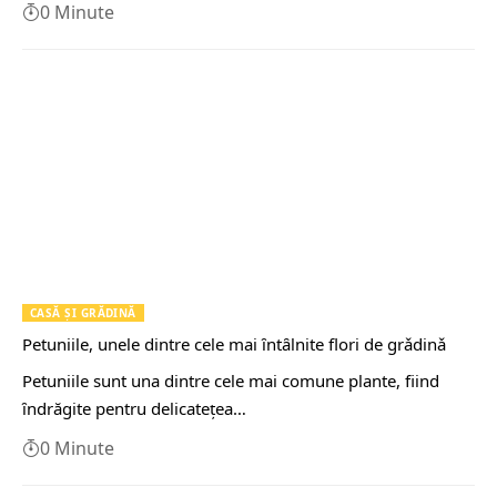
0 Minute
CASĂ ŞI GRĂDINĂ
Petuniile, unele dintre cele mai ȋntȃlnite flori de grǎdinǎ
Petuniile sunt una dintre cele mai comune plante, fiind
ȋndrăgite pentru delicateţea…
0 Minute