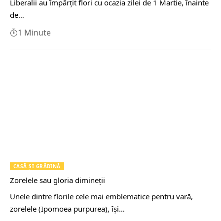
Liberalii au împărţit flori cu ocazia zilei de 1 Martie, înainte
de…
1 Minute
CASĂ ŞI GRĂDINĂ
Zorelele sau gloria dimineţii
Unele dintre florile cele mai emblematice pentru vară,
zorelele (Ipomoea purpurea), ȋşi…