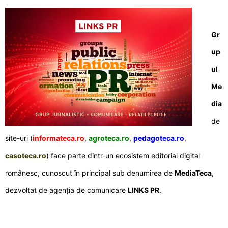
Gr
up
ul
Me
dia
de
site-uri (
informateca.ro
,
agroteca.ro
,
pedagoteca.ro
,
casoteca.ro
) face parte dintr-un ecosistem editorial digital
românesc, cunoscut în principal sub denumirea de
MediaTeca
,
dezvoltat de agenția de comunicare
LINKS PR
.