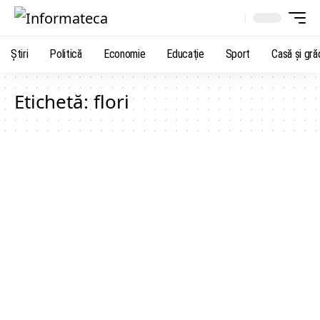
Știri
Politică
Economie
Educaţie
Sport
Casă şi gră
Etichetă:
flori