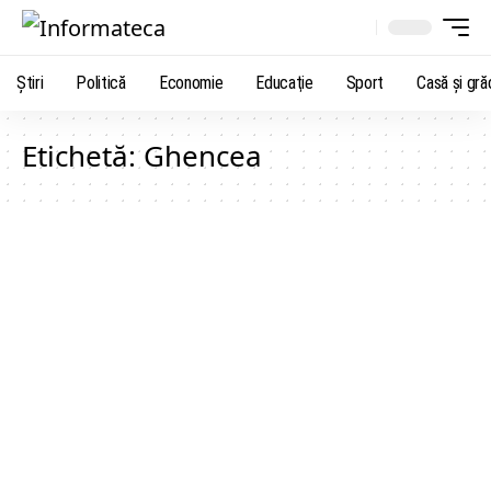
Știri
Politică
Economie
Educaţie
Sport
Casă şi gră
Etichetă:
Ghencea