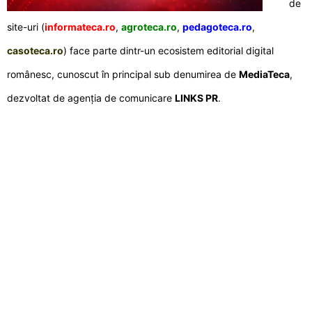
de
site-uri (
informateca.ro
,
agroteca.ro
,
pedagoteca.ro
,
casoteca.ro
) face parte dintr-un ecosistem editorial digital
românesc, cunoscut în principal sub denumirea de
MediaTeca
,
dezvoltat de agenția de comunicare
LINKS PR
.