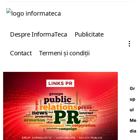
Despre InformaTeca
Publicitate
Contact
Termeni şi condiţii
Gr
up
ul
Me
dia