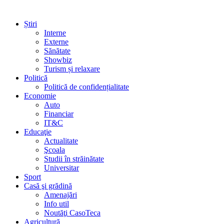
Știri
Interne
Externe
Sănătate
Showbiz
Turism și relaxare
Politică
Politică de confidențialitate
Economie
Auto
Financiar
IT&C
Educaţie
Actualitate
Şcoala
Studii în străinătate
Universitar
Sport
Casă şi grădină
Amenajări
Info util
Noutăţi CasoTeca
Agricultură