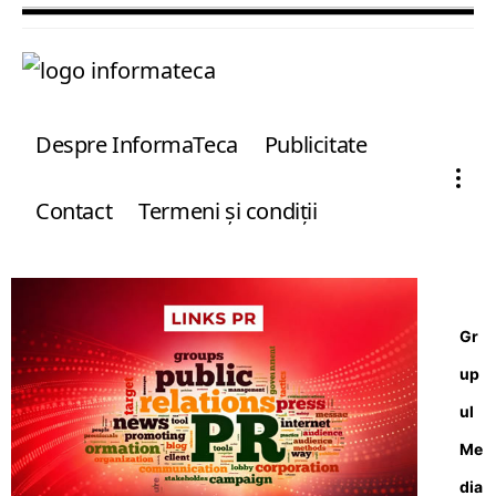
Despre InformaTeca
Publicitate
Contact
Termeni şi condiţii
Gr
up
ul
Me
dia