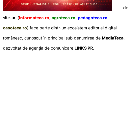
de
site-uri (
informateca.ro
,
agroteca.ro
,
pedagoteca.ro
,
casoteca.ro
) face parte dintr-un ecosistem editorial digital
românesc, cunoscut în principal sub denumirea de
MediaTeca
,
dezvoltat de agenția de comunicare
LINKS PR
.