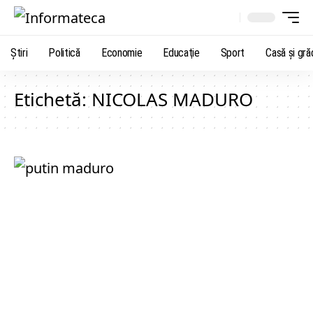
Știri
Politică
Economie
Educaţie
Sport
Casă şi gră
Etichetă:
NICOLAS MADURO