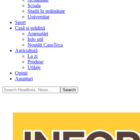
Şcoala
Studii în străinătate
Universitar
Sport
Casă şi grădină
Amenajări
Info util
Noutăţi CasoTeca
Agricultură
La zi
Produse
Utilaje
Opinii
Anunturi