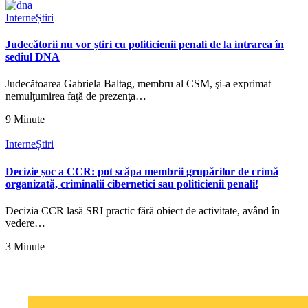
Interne
Știri
Judecătorii nu vor știri cu politicienii penali de la intrarea în
sediul DNA
Judecătoarea Gabriela Baltag, membru al CSM, şi-a exprimat
nemulţumirea faţă de prezenţa…
9 Minute
Interne
Știri
Decizie șoc a CCR: pot scăpa membrii grupărilor de crimă
organizată, criminalii cibernetici sau politicienii penali!
Decizia CCR lasă SRI practic fără obiect de activitate, având în
vedere…
3 Minute