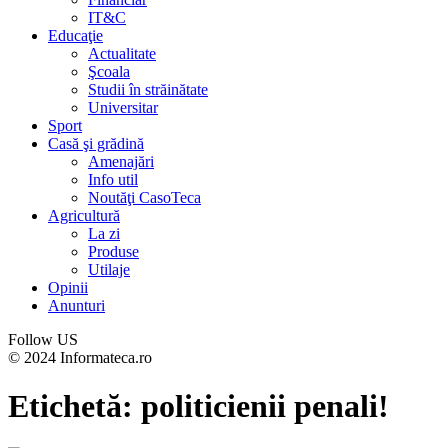
IT&C
Educaţie
Actualitate
Şcoala
Studii în străinătate
Universitar
Sport
Casă şi grădină
Amenajări
Info util
Noutăţi CasoTeca
Agricultură
La zi
Produse
Utilaje
Opinii
Anunturi
Follow US
© 2024 Informateca.ro
Etichetă:
politicienii penali!