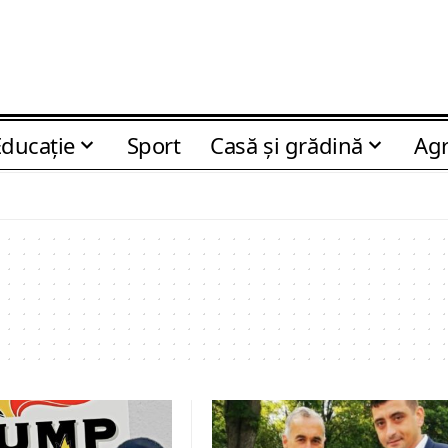
Educaţie
Sport
Casă şi grădină
Agr