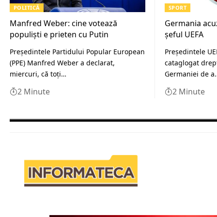
POLITICĂ
SPORT
Manfred Weber: cine votează
Germania acu
populiști e prieten cu Putin
șeful UEFA
Preşedintele Partidului Popular European
Preşedintele UE
(PPE) Manfred Weber a declarat,
cataglogat drept
miercuri, că toţi…
Germaniei de a
2 Minute
2 Minute