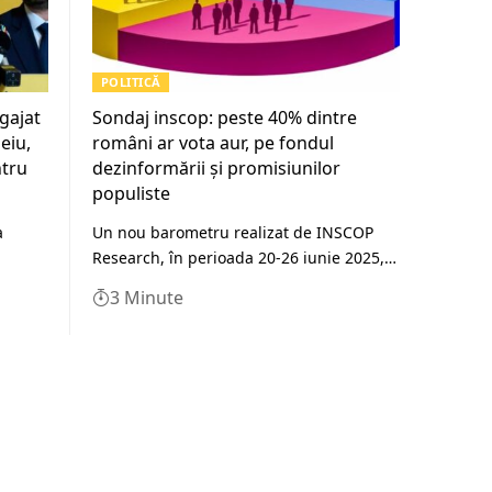
POLITICĂ
ngajat
Sondaj inscop: peste 40% dintre
eiu,
români ar vota aur, pe fondul
ntru
dezinformării și promisiunilor
populiste
a
Un nou barometru realizat de INSCOP
Research, în perioada 20-26 iunie 2025,…
3 Minute