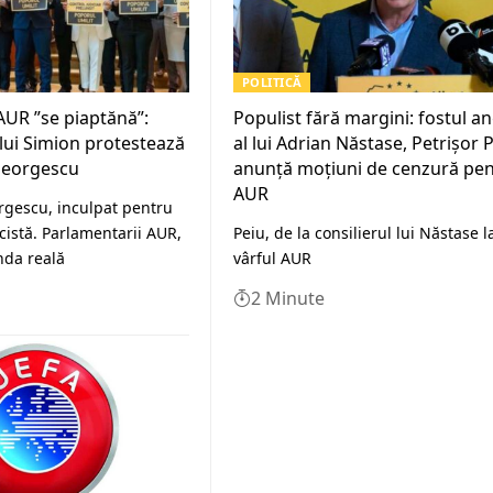
POLITICĂ
 AUR ”se piaptănă”:
Populist fără margini: fostul a
lui Simion protestează
al lui Adrian Năstase, Petrișor P
Georgescu
anunță moțiuni de cenzură pe
AUR
rgescu, inculpat pentru
istă. Parlamentarii AUR,
Peiu, de la consilierul lui Năstase l
nda reală
vârful AUR
2 Minute