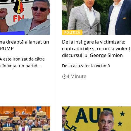
POLITICĂ
ma dreaptă a lansat un
De la instigare la victimizare:
 TRUMP
contradicțiile și retorica violenț
discursul lui George Simion
 este ironizat de către
u înființat un partid…
De la acuzator la victimă
4 Minute