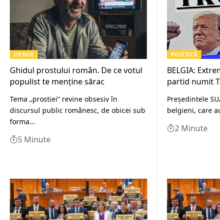
OPINIE
POLITICĂ
Ghidul prostului român. De ce votul
BELGIA: Extre
populist te menține sărac
partid numit
Tema „prostiei” revine obsesiv în
Președintele SUA
discursul public românesc, de obicei sub
belgieni, care a
forma…
2 Minute
5 Minute