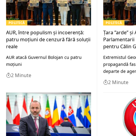
POLITICĂ
POLITICĂ
AUR, între populism și incoerență:
Țara ”arde” și
patru moțiuni de cenzură fără soluții
Parlamentarii 
reale
pentru Călin 
AUR atacă Guvernul Bolojan cu patru
Extremistul Geo
moțiuni
propagandă fasc
departe de age
2 Minute
2 Minute