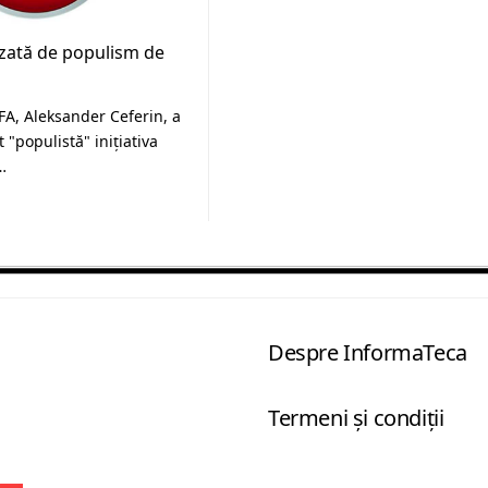
zată de populism de
FA, Aleksander Ceferin, a
 "populistă" iniţiativa
…
Despre InformaTeca
Termeni şi condiţii