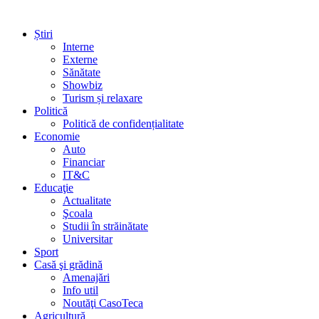
Știri
Interne
Externe
Sănătate
Showbiz
Turism și relaxare
Politică
Politică de confidențialitate
Economie
Auto
Financiar
IT&C
Educaţie
Actualitate
Şcoala
Studii în străinătate
Universitar
Sport
Casă şi grădină
Amenajări
Info util
Noutăţi CasoTeca
Agricultură