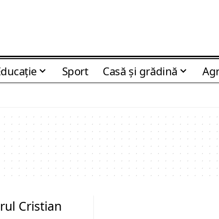
Educaţie
Sport
Casă şi grădină
Agr