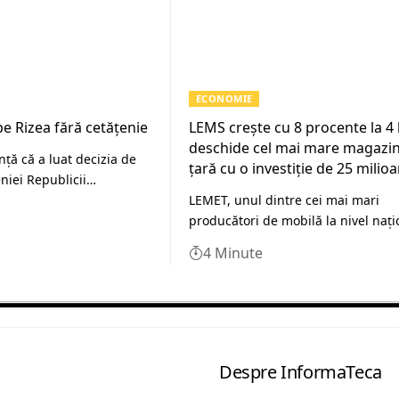
ECONOMIE
pe Rizea fără cetățenie
LEMS crește cu 8 procente la 4 l
deschide cel mai mare magazin
ţă că a luat decizia de
țară cu o investiție de 25 milioa
niei Republicii…
LEMET, unul dintre cei mai mari
producători de mobilă la nivel nați
4 Minute
Despre InformaTeca