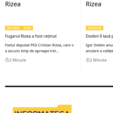
INTERNE
ȘTIRI
POLITICĂ
Fugarul Rizea a fost reținut
Dodon îl lasă 
Fostul deputat PSD Cristian Rizea, care s-
Igor Dodon anun
a ascuns timp de aproape trei…
anulare a cetăţe
2 Minute
2 Minute