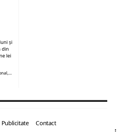
uni și
 din
ne lei
onal,…
Publicitate
Contact