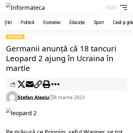
Știri
Politică
Economie
Educaţie
Sport
Casă şi gră
EXTERNE
Germanii anunță că 18 tancuri
Leopard 2 ajung în Ucraina în
martie
Stefan Alexiu
8 martie 2023
Pe măsură ce Prigojin, șeful Wagner, se tot