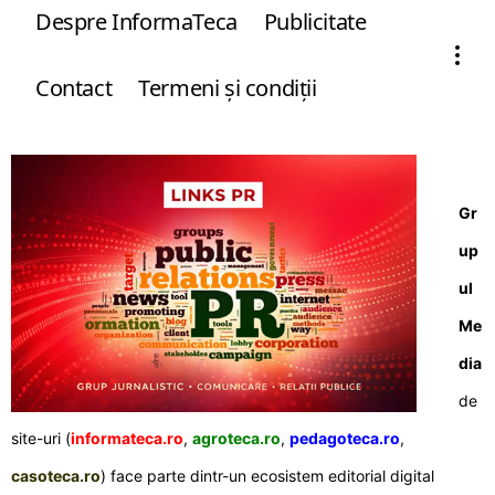
Despre InformaTeca
Publicitate
Contact
Termeni şi condiţii
Gr
up
ul
Me
dia
de
site-uri (
informateca.ro
,
agroteca.ro
,
pedagoteca.ro
,
casoteca.ro
) face parte dintr-un ecosistem editorial digital