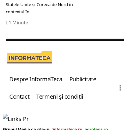
Statele Unite şi Coreea de Nord în
contextul în…
1 Minute
Despre InformaTeca
Publicitate
Contact
Termeni şi condiţii
Grupul Media
de site-uri (
informateca.ro
,
agroteca.ro
,