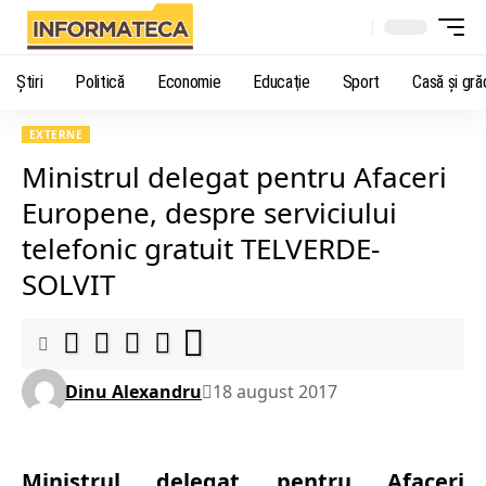
Știri
Politică
Economie
Educaţie
Sport
Casă şi gră
EXTERNE
Ministrul delegat pentru Afaceri
Europene, despre serviciului
telefonic gratuit TELVERDE-
SOLVIT
Dinu Alexandru
18 august 2017
Ministrul delegat pentru Afaceri