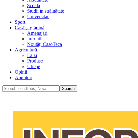
Şcoala
Studii în străinătate
Universitar
Sport
Casă şi grădină
Amenajări
Info util
Noutăţi CasoTeca
Agricultură
La zi
Produse
Utilaje
Opinii
Anunturi