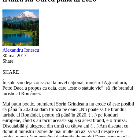
Alexandru Ionescu
30 mai 2017
Share
SHARE
În stilu său deja consacrat la nivel național, ministrul Agriculturii,
Petre Daea a propus ca oaia, care „este o statuie vie”, să fie brandul
turistic al României.
Mai puțin poetic, premierul Sorin Grindeanu nu crede că este posibil
ca până în 2020 să dăm frunza pe oaie: „Nu poate să fie brandul
turistic al României, pentru că până în 2020, (…) pe fonduri
europene, când s-au făcut această siglă și acest brand, e o frunză.
Discutabilă și alegerea din urmă cu câțiva ani (…) Am discutat cu
domnul ministru Dobre de mai multe ori azi să văd despre ce e
vorba, n-am văzut neapărat declarația domnului Daea, care nu e la