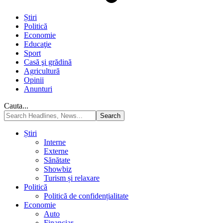
Știri
Politică
Economie
Educaţie
Sport
Casă şi grădină
Agricultură
Opinii
Anunturi
Cauta...
Știri
Interne
Externe
Sănătate
Showbiz
Turism și relaxare
Politică
Politică de confidențialitate
Economie
Auto
Financiar