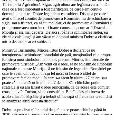
Turism, e la Agricultură. Sigur, agricultura are legătura cu oaia. Dar
ceea ce a fost important a fost clarificarea pe care i-am cerut-o
domnului ministru Dobre legat de acest subiect. Discuția pe care a
avut-o în acel comitet de promovare a României, nu de schimbare a
siglei sau a frunzei, ca să fiu mai clar, ci de promovare a României și
prin promovarea unor lucruri foarte cunoscute, cum ar fi Dracula,
Miorița și așa mai departe. De aici și până la schimbarea siglei, eu
zic că e cale lungă și am văzut că domnul ministru Dobre a clarificat
într-o declarație acest subiect”.
Ministrul Turismului, Mircea-Titus Dobre a declarat că nu
intenționează schimbarea brandului de țară, menționând că a propus
folosirea unor simboluri naționale, precum Miorița, în materiale de
promovare turistică: „Am venit cu o idee, să ne folosim de simboluri
naționale cum este Miorița, să ne folosim de legendele României pe
care le avem din trecut, în așa fel încât să facem o altfel de
promovare față de modul în care s-a făcut în ultimii 27 de ani sau
poate că nu s-a făcut în ultimii 27 de ani. Să schimbăm puțin
strategia și eu am lansat o idee principială, că de aceea este comitet
consultativ în Turism, să ne consultăm. Bineînțeles că cineva de
acolo a luat în bășcălie și a trebuit să înceapă să fie de rea-credință și
să analizeze altfel această discuție”
Dobre a precizat că brandul de țară nu se poate schimba până în
2020, deoarece ar însemna să se înapoieze Comisiei Europene suma