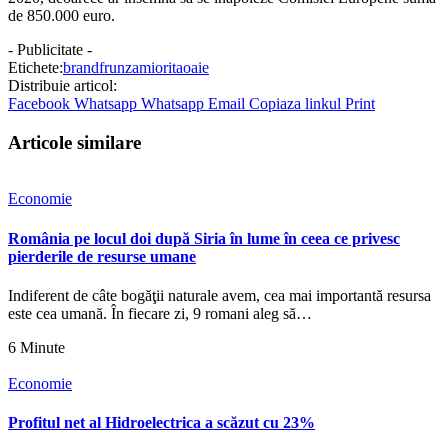
de 850.000 euro.
- Publicitate -
Etichete:
brand
frunza
miorita
oaie
Distribuie articol:
Facebook
Whatsapp
Whatsapp
Email
Copiaza linkul
Print
Articole similare
Economie
România pe locul doi după Siria în lume în ceea ce privesc
pierderile de resurse umane
Indiferent de câte bogăţii naturale avem, cea mai importantă resursa
este cea umană. În fiecare zi, 9 romani aleg să…
6 Minute
Economie
Profitul net al Hidroelectrica a scăzut cu 23%