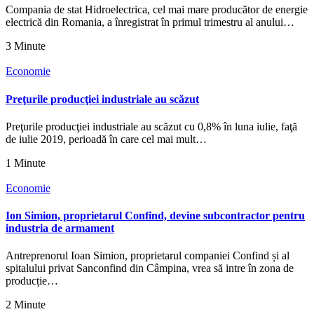
Compania de stat Hidroelectrica, cel mai mare producător de energie
electrică din Romania, a înregistrat în primul trimestru al anului…
3 Minute
Economie
Preţurile producţiei industriale au scăzut
Preţurile producţiei industriale au scăzut cu 0,8% în luna iulie, faţă
de iulie 2019, perioadă în care cel mai mult…
1 Minute
Economie
Ion Simion, proprietarul Confind, devine subcontractor pentru
industria de armament
Antreprenorul Ioan Simion, proprietarul companiei Confind și al
spitalului privat Sanconfind din Câmpina, vrea să intre în zona de
producție…
2 Minute