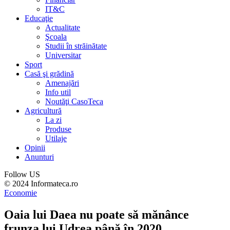
IT&C
Educaţie
Actualitate
Şcoala
Studii în străinătate
Universitar
Sport
Casă şi grădină
Amenajări
Info util
Noutăţi CasoTeca
Agricultură
La zi
Produse
Utilaje
Opinii
Anunturi
Follow US
© 2024 Informateca.ro
Economie
Oaia lui Daea nu poate să mănânce
frunza lui Udrea până în 2020