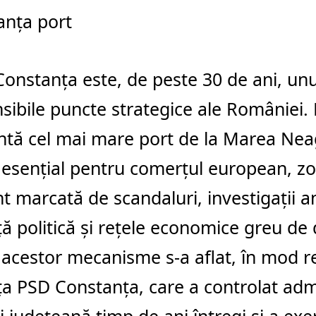
Constanța este, de peste 30 de ani, unu
sibile puncte strategice ale României. 
ntă cel mai mare port de la Marea Nea
c esențial pentru comerțul european, zo
t marcată de scandaluri, investigații a
ță politică și rețele economice greu de d
 acestor mecanisme s-a aflat, în mod r
ța PSD Constanța, care a controlat adm