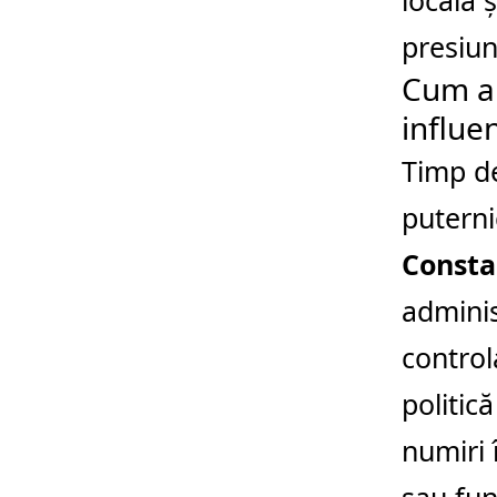
locală 
presiun
Cum a 
influe
Timp de
putern
Consta
adminis
control
politică
numiri î