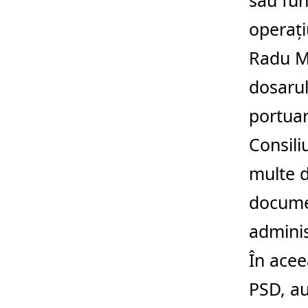
sau fun
operați
Radu Ma
dosarul
portuar
Consili
multe d
documen
adminis
În ace
PSD, au