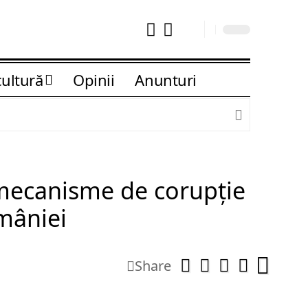
cultură
Opinii
Anunturi
 mecanisme de corupție
mâniei
Share