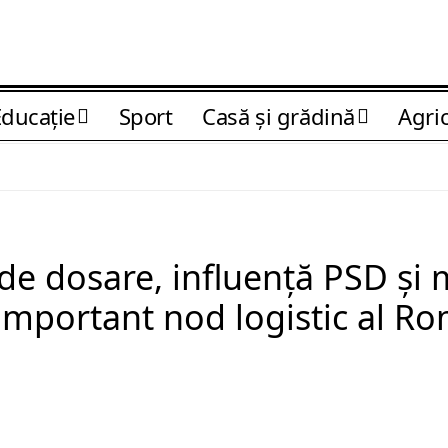
Educaţie
Sport
Casă şi grădină
Agri
 de dosare, influență PSD și
important nod logistic al Ro