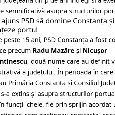
și județeană timp de ani întregi și a exe
e semnificativă asupra structurilor por
ajuns PSD să domine Constanța și
nțeze portul
 peste 15 ani, PSD Constanța a fost co
ice precum
Radu Mazăre
și
Nicușor
ntinescu
, două nume care au definit vi
trativă a județului. În perioada în care
au Primăria Constanța și Consiliul Jude
 s-a extins și asupra structurilor portua
n funcții-cheie, fie prin sprijin acordat