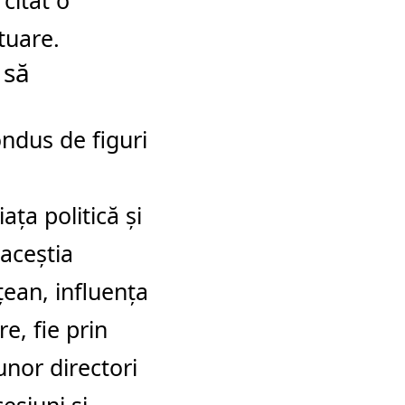
rcitat o
tuare.
 să
ndus de figuri
ața politică și
 aceștia
țean, influența
re, fie prin
 unor directori