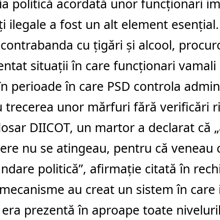
ia politică acordată unor funcționari imp
ăți ilegale a fost un alt element esențial
 contrabanda cu țigări și alcool, procuro
tat situații în care funcționari vamali
în perioade în care PSD controla admini
au trecerea unor mărfuri fără verificări r
dosar DIICOT, un martor a declarat că 
ere nu se atingeau, pentru că veneau 
dare politică”, afirmație citată în rechi
mecanisme au creat un sistem în care 
ă era prezentă în aproape toate niveluri