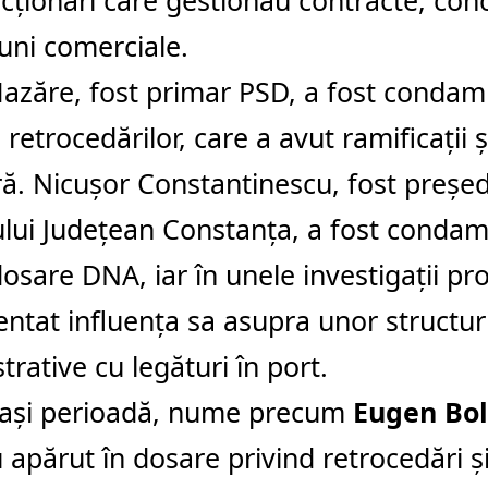
cționari care gestionau contracte, conc
uni comerciale.
zăre, fost primar PSD, a fost condamna
 retrocedărilor, care a avut ramificații ș
ă. Nicușor Constantinescu, fost președ
ului Județean Constanța, a fost condam
osare DNA, iar în unele investigații pro
tat influența sa asupra unor structur
trative cu legături în port.
eași perioadă, nume precum
Eugen Bo
 apărut în dosare privind retrocedări și