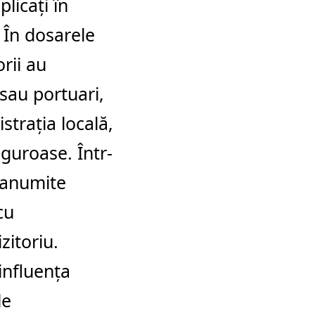
licați în
. În dosarele
rii au
 sau portuari,
strația locală,
iguroase. Într-
„anumite
cu
zitoriu.
influența
le