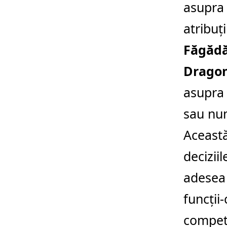
asupra 
atribuț
Făgăd
Drago
asupra 
sau num
Această
decizii
adesea 
funcții-
compet