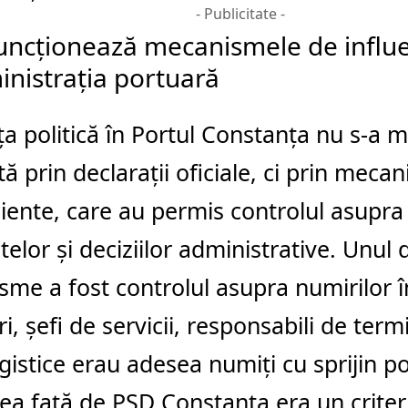
- Publicitate -
ncționează mecanismele de influen
inistrația portuară
ța politică în Portul Constanța nu s-a m
tă prin declarații oficiale, ci prin meca
ciente, care au permis controlul asupra 
telor și deciziilor administrative. Unul 
me a fost controlul asupra numirilor în
ri, șefi de servicii, responsabili de ter
gistice erau adesea numiți cu sprijin poli
atea față de PSD Constanța era un criteri