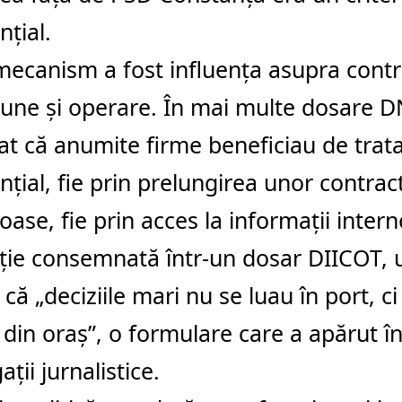
nțial.
mecanism a fost influența asupra contr
une și operare. În mai multe dosare D
at că anumite firme beneficiau de tra
nțial, fie prin prelungirea unor contract
oase, fie prin acces la informații intern
ție consemnată într-un dosar DIICOT, 
că „deciziile mari nu se luau în port, ci 
e din oraș”, o formulare care a apărut 
ații jurnalistice.