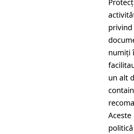
Protecț
activit
privind
documen
numiți 
facilit
un alt 
contain
recoman
Aceste 
politic