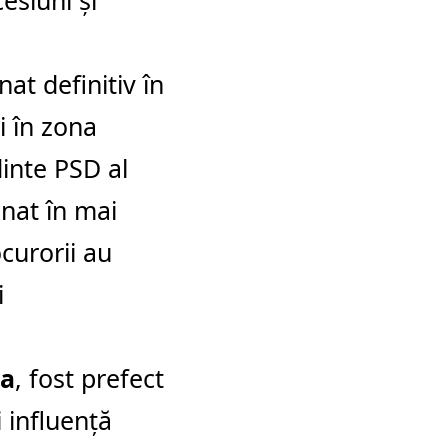
esiuni și
t definitiv în
i în zona
inte PSD al
nat în mai
curorii au
i
la
, fost prefect
 influență