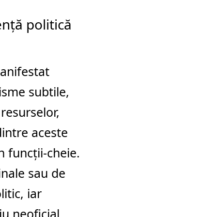
ță politică
anifestat
nisme subtile,
resurselor,
dintre aceste
 funcții-cheie.
minale sau de
tic, iar
u neoficial,