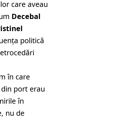
elor care aveau
ecum
Decebal
istinel
luența politică
retrocedări
m în care
e din port erau
irile în
e, nu de