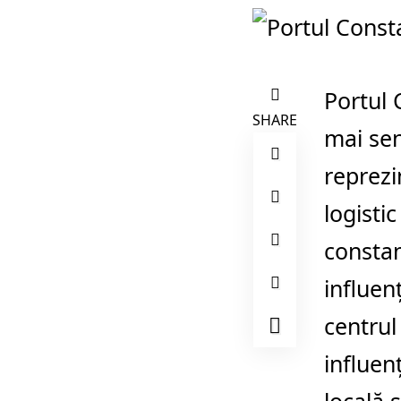
Portul 
SHARE
mai sen
reprezi
logisti
constan
influen
centrul
influen