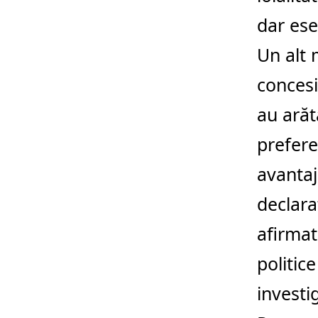
dar ese
Un alt 
concesi
au arăt
prefere
avantaj
declara
afirmat 
politic
investig