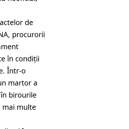
actelor de
NA, procurorii
tament
e în condiții
e. Într-o
un martor a
în birourile
în mai multe