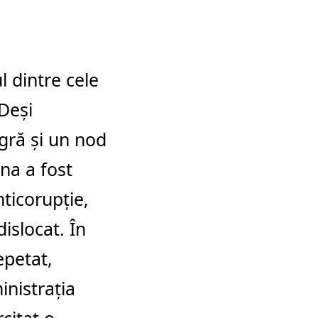
l dintre cele
Deși
gră și un nod
na a fost
nticorupție,
islocat. În
epetat,
inistrația