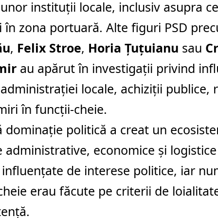
unor instituții locale, inclusiv asupra c
ii în zona portuară. Alte figuri PSD pr
ău
,
Felix Stroe
,
Horia Țuțuianu
sau
Cr
mir
au apărut în investigații privind inf
administrației locale, achiziții publice, 
iri în funcții-cheie.
 dominație politică a creat un ecosiste
le administrative, economice și logistic
influențate de interese politice, iar num
cheie erau făcute pe criterii de loialitat
ență.