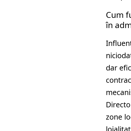
Cum fu
în adm
Influen
nicioda
dar efi
contrac
mecanis
Directo
zone lo
loialit