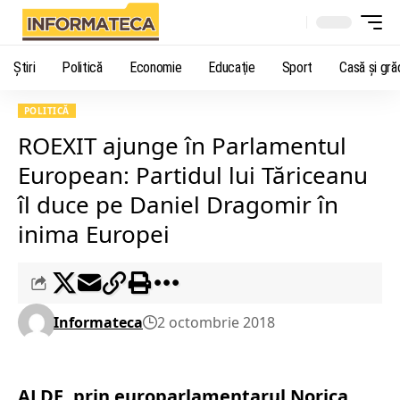
Știri
Politică
Economie
Educaţie
Sport
Casă şi gră
POLITICĂ
ROEXIT ajunge în Parlamentul
European: Partidul lui Tăriceanu
îl duce pe Daniel Dragomir în
inima Europei
Informateca
2 octombrie 2018
ALDE, prin europarlamentarul Norica