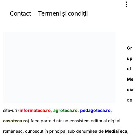
Contact
Termeni şi condiţii
Gr
up
ul
Me
dia
de
site-uri (
informateca.ro
,
agroteca.ro
,
pedagoteca.ro
,
casoteca.ro
) face parte dintr-un ecosistem editorial digital
românesc, cunoscut în principal sub denumirea de
MediaTeca
,