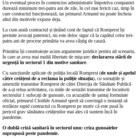
Un eventual proces în contencios administrativ împotriva companiei
durează minimum trei-patru ani de zile, în cel mai fericit caz, timp în
care contractul funcționează, iar primarul Armand nu poate încheia
altul din motivele expuse deja.
La cum arată contractul și ținând cont de faptul că Romprest își
permite avocați puternici, nu este deloc sigur că la capătul celor trei-
patru ani de procese primăria va avea câștig de cauză.
Primăria își construiește acum argumente juridice pentru alt scenariu,
în care ar avea mai multă libertate de mișcare:
declararea stării de
urgență în sectorul 1 din motive sanitare
.
Cu sancțiunile aplicate de poliția locală Romprest (
de unde și apelul
către cetățeni de a reclama la poliție situația
), cu somațiile și
amenzile transmise Romprest de către Direcția de Sănătate Publică
de a-și relua activitatea, cu miile de sesizări transmise de locuitorii
sectorului 1 sufocați de gunoaie, cu acuzațiile de șantaj formulate
oficial, primarul Clotilde Armand speră să convingă o instanță să
rezilieze rapid contractul cu Romprest pe motiv că este pusă în
pericol grav sănătatea cetățenilor mai ales că suntem încă în
pandemie.
O dublă criză sanitară în sectorul unu: criza gunoaielor
suprapusă peste pandemie.