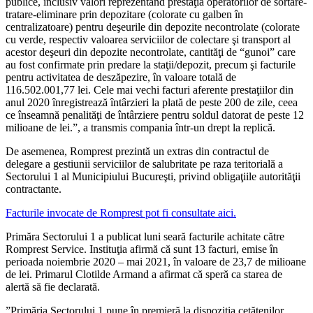
publice, inclusiv valori reprezentând prestaţia operatorilor de sortare-
tratare-eliminare prin depozitare (colorate cu galben în
centralizatoare) pentru deşeurile din depozite necontrolate (colorate
cu verde, respectiv valoarea serviciilor de colectare şi transport al
acestor deşeuri din depozite necontrolate, cantităţi de “gunoi” care
au fost confirmate prin predare la staţii/depozit, precum şi facturile
pentru activitatea de deszăpezire, în valoare totală de
116.502.001,77 lei. Cele mai vechi facturi aferente prestaţiilor din
anul 2020 înregistrează întârzieri la plată de peste 200 de zile, ceea
ce înseamnă penalităţi de întârziere pentru soldul datorat de peste 12
milioane de lei.”, a transmis compania într-un drept la replică.
De asemenea, Romprest prezintă un extras din contractul de
delegare a gestiunii serviciilor de salubritate pe raza teritorială a
Sectorului 1 al Municipiului Bucureşti, privind obligaţiile autorităţii
contractante.
Facturile invocate de Romprest pot fi consultate aici.
Primăra Sectorului 1 a publicat luni seară facturile achitate către
Romprest Service. Instituţia afirmă că sunt 13 facturi, emise în
perioada noiembrie 2020 – mai 2021, în valoare de 23,7 de milioane
de lei. Primarul Clotilde Armand a afirmat că speră ca starea de
alertă să fie declarată.
”Primăria Sectorului 1 pune în premieră la dispoziţia cetăţenilor