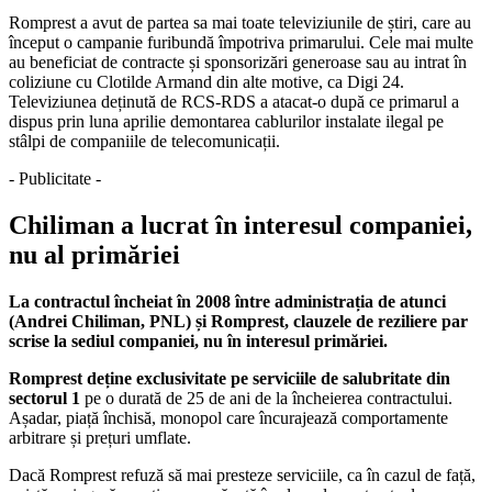
Romprest a avut de partea sa mai toate televiziunile de știri, care au
început o campanie furibundă împotriva primarului. Cele mai multe
au beneficiat de contracte și sponsorizări generoase sau au intrat în
coliziune cu Clotilde Armand din alte motive, ca Digi 24.
Televiziunea deținută de RCS-RDS a atacat-o după ce primarul a
dispus prin luna aprilie demontarea cablurilor instalate ilegal pe
stâlpi de companiile de telecomunicații.
- Publicitate -
Chiliman a lucrat în interesul companiei,
nu al primăriei
La contractul încheiat în 2008 între administrația de atunci
(Andrei Chiliman, PNL) și Romprest, clauzele de reziliere par
scrise la sediul companiei, nu în interesul primăriei.
Romprest deține exclusivitate pe serviciile de salubritate din
sectorul 1
pe o durată de 25 de ani de la încheierea contractului.
Așadar, piață închisă, monopol care încurajează comportamente
arbitrare și prețuri umflate.
Dacă Romprest refuză să mai presteze serviciile, ca în cazul de față,