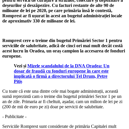
pentru servicii de curățare a străzilor, colectare și depozitare a
deșeurilor și deszăpezire. Cu facturi restante de alte 90 de
milioane de lei pe 2020, pe care primăria însă le contestă,
Romprest ar fi ușurat în acest an bugetul administrației locale
de aproximativ 330 de milioane de lei.
Romprest cere o treime din bugetul Primăriei Sector 1 pentru
serviciile de salubritate, adică de cinci ori mai mult decât costă
acest lucru în Oradea, un oraș campion la accesarea de fonduri
europene.
Vezi și
Mizele scandalului de la DNA Oradea: Un
dosar de fraudă cu fonduri europene în care este
implicată o firmă a directorului Tel Drum, Petre
Pitiș
Cu toate că este una dintre cele mai bogate administrații, această
sumă reprezintă cam o treime din bugetul primăriei Sector 1 pe un
an de zile. Primaria ar fi cheltuit, așadar, cam un milion de lei pe zi
(200 de mii de euro pe zi) doar pe servicii de salubritate.
- Publicitate -
Serviciile Romprest sunt considerate de primăria Capitalei mult