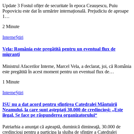
Update 3 Fostul ofițer de securitate în epoca Ceaușescu, Puiu
Popoviciu este dat în urmărire internațională. Prejudiciu de aproape
1…
2 Minute
Interne
Știri
Vela: România este pregătită pentru un eventual flux de
migranţi
Ministrul Afacerilor Interne, Marcel Vela, a declarat, joi, că România
este pregătită în acest moment pentru un eventual flux de…
1 Minute
Interne
Știri
ISU nu a dat acord pentru sfințirea Catedralei Mântuirii
Neamului, la care sunt așteptați 30.000 de credincioși: „Este
ilegal. Se face pe răspunderea organizatorului“
Patriarhia a anunţat că aşteaptă, duminică dimineaţă, 30.000 de
credincioşi pentru a participa la slujba de sfinţire a Catedralei