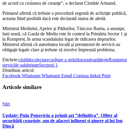
de acord cu cesiunea de creanţe”, a declarat Clotilde Armand.
Primarul afirmă că trebuie o procedură urgentă de achiziţie publică,
aceasta fiind posibilă dacă este declarată starea de alertă.
Ministrul Mediului, Apelor şi Pădurilor, Tánczos Barna, a anunţat,
luni seară, că Garda de Mediu este în control la Primăria Sector 1 şi
la Romprest, în urma scandalului legat de ridicarea deşeurilor.
Ministrul afirmă că autoritatea locală şi prestatorul de servicii au
obligaţii legale clare şi trebuie să rezolve împreună problema.
Etichete:
clotilde
colectare
curățare a străzilor
oradea
plătește
Romprest
serviciile salubritate
Sectorul 1
Distribuie articol:
Facebook
Whatsapp
Whatsapp
Email
Copiaza linkul
Print
Articole similare
Știri
Update: Puiu Popoviciu a primit azi ”definitiva”. Ofițer al
securității ceaușiste, om de afaceri influent și ginere al lui Ion
Dincă