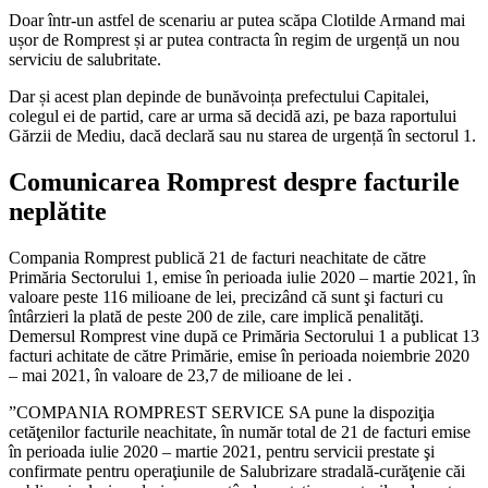
Doar într-un astfel de scenariu ar putea scăpa Clotilde Armand mai
ușor de Romprest și ar putea contracta în regim de urgență un nou
serviciu de salubritate.
Dar și acest plan depinde de bunăvoința prefectului Capitalei,
colegul ei de partid, care ar urma să decidă azi, pe baza raportului
Gărzii de Mediu, dacă declară sau nu starea de urgență în sectorul 1.
Comunicarea Romprest despre facturile
neplătite
Compania Romprest publică 21 de facturi neachitate de către
Primăria Sectorului 1, emise în perioada iulie 2020 – martie 2021, în
valoare peste 116 milioane de lei, precizând că sunt şi facturi cu
întârzieri la plată de peste 200 de zile, care implică penalităţi.
Demersul Romprest vine după ce Primăria Sectorului 1 a publicat 13
facturi achitate de către Primărie, emise în perioada noiembrie 2020
– mai 2021, în valoare de 23,7 de milioane de lei .
”COMPANIA ROMPREST SERVICE SA pune la dispoziţia
cetăţenilor facturile neachitate, în număr total de 21 de facturi emise
în perioada iulie 2020 – martie 2021, pentru servicii prestate şi
confirmate pentru operaţiunile de Salubrizare stradală-curăţenie căi