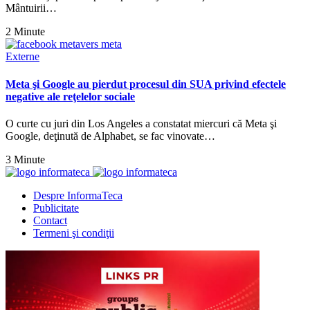
Mântuirii…
2 Minute
Externe
Meta şi Google au pierdut procesul din SUA privind efectele
negative ale reţelelor sociale
O curte cu juri din Los Angeles a constatat miercuri că Meta şi
Google, deţinută de Alphabet, se fac vinovate…
3 Minute
Despre InformaTeca
Publicitate
Contact
Termeni şi condiţii