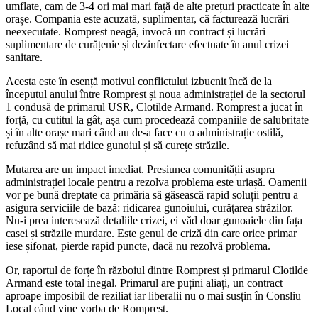
umflate, cam de 3-4 ori mai mari față de alte prețuri practicate în alte
orașe. Compania este acuzată, suplimentar, că facturează lucrări
neexecutate. Romprest neagă, invocă un contract și lucrări
suplimentare de curățenie și dezinfectare efectuate în anul crizei
sanitare.
Acesta este în esență motivul conflictului izbucnit încă de la
începutul anului între Romprest și noua administrației de la sectorul
1 condusă de primarul USR, Clotilde Armand. Romprest a jucat în
forță, cu cutitul la gât, așa cum procedează companiile de salubritate
și în alte orașe mari când au de-a face cu o administrație ostilă,
refuzând să mai ridice gunoiul și să curețe străzile.
Mutarea are un impact imediat. Presiunea comunității asupra
administrației locale pentru a rezolva problema este uriașă. Oamenii
vor pe bună dreptate ca primăria să găsească rapid soluții pentru a
asigura serviciile de bază: ridicarea gunoiului, curățarea străzilor.
Nu-i prea interesează detaliile crizei, ei văd doar gunoaiele din fața
casei și străzile murdare. Este genul de criză din care orice primar
iese șifonat, pierde rapid puncte, dacă nu rezolvă problema.
Or, raportul de forțe în războiul dintre Romprest și primarul Clotilde
Armand este total inegal. Primarul are puțini aliați, un contract
aproape imposibil de reziliat iar liberalii nu o mai susțin în Consliu
Local când vine vorba de Romprest.