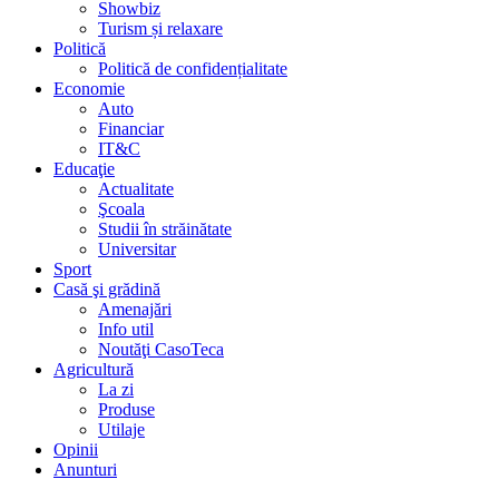
Showbiz
Turism și relaxare
Politică
Politică de confidențialitate
Economie
Auto
Financiar
IT&C
Educaţie
Actualitate
Şcoala
Studii în străinătate
Universitar
Sport
Casă şi grădină
Amenajări
Info util
Noutăţi CasoTeca
Agricultură
La zi
Produse
Utilaje
Opinii
Anunturi