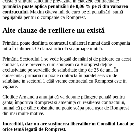
există o singură sancțiune prevăzută în clauzele contractuale:
primăria poate aplica penalizări de 0,06 % pe zi din valoarea
contractului.
Maxim câteva mii de euro pe zi penalizări, sumă
neglijabilă pentru o companie ca Romprest.
Alte clauze de reziliere nu există
Primăria poate desființa contractul unilateral numai dacă compania
intră în faliment. O clauză ridicolă și aproape inutilă.
Primăria Sectorului 1 se vede legată de mâni și de picioare cu acest
contract, care prevede, cum spuneam că Romprest deține
exclusivitate pe serviciile de salubritate timp de 25 de ani. În
consecință, primăria nu poate contracta în paralel servicii de
salubitate în sectorul 1 câtă vreme contractul cu Romprest este în
vigoare.
Clotilde Armand a anunțat că va depune plângere penală pentru
șantaj împotriva Romprest și amenință cu rezilierea contractului,
numai că pe căile obișnuite nu poate scăpa prea ușor de Romprest
din mai multe motive.
Incredibil, dar nu are susținerea liberalilor în Consiliul Local pe
orice temă legată de Romprest.