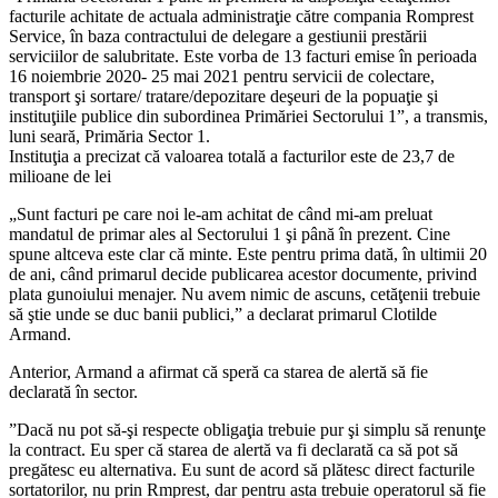
facturile achitate de actuala administraţie către compania Romprest
Service, în baza contractului de delegare a gestiunii prestării
serviciilor de salubritate. Este vorba de 13 facturi emise în perioada
16 noiembrie 2020- 25 mai 2021 pentru servicii de colectare,
transport şi sortare/ tratare/depozitare deşeuri de la popuaţie şi
instituţiile publice din subordinea Primăriei Sectorului 1”, a transmis,
luni seară, Primăria Sector 1.
Instituţia a precizat că valoarea totală a facturilor este de 23,7 de
milioane de lei
„Sunt facturi pe care noi le-am achitat de când mi-am preluat
mandatul de primar ales al Sectorului 1 şi până în prezent. Cine
spune altceva este clar că minte. Este pentru prima dată, în ultimii 20
de ani, când primarul decide publicarea acestor documente, privind
plata gunoiului menajer. Nu avem nimic de ascuns, cetăţenii trebuie
să ştie unde se duc banii publici,” a declarat primarul Clotilde
Armand.
Anterior, Armand a afirmat că speră ca starea de alertă să fie
declarată în sector.
”Dacă nu pot să-şi respecte obligaţia trebuie pur şi simplu să renunţe
la contract. Eu sper că starea de alertă va fi declarată ca să pot să
pregătesc eu alternativa. Eu sunt de acord să plătesc direct facturile
sortatorilor, nu prin Rmprest, dar pentru asta trebuie operatorul să fie