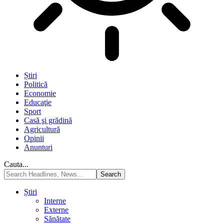
Știri
Politică
Economie
Educaţie
Sport
Casă şi grădină
Agricultură
Opinii
Anunturi
Cauta...
Știri
Interne
Externe
Sănătate