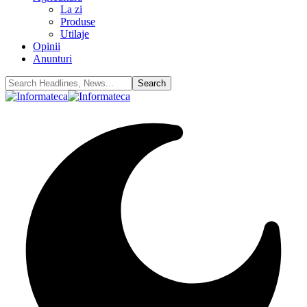
La zi
Produse
Utilaje
Opinii
Anunturi