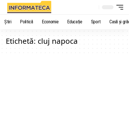
Știri
Politică
Economie
Educaţie
Sport
Casă şi gră
Etichetă:
cluj napoca