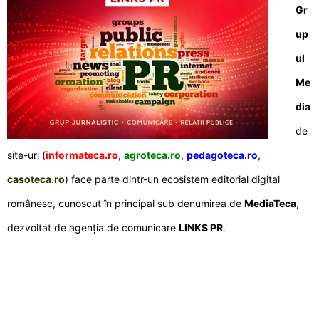
Gr
up
ul
Me
dia
de
site-uri (
informateca.ro
,
agroteca.ro
,
pedagoteca.ro
,
casoteca.ro
) face parte dintr-un ecosistem editorial digital
românesc, cunoscut în principal sub denumirea de
MediaTeca
,
dezvoltat de agenția de comunicare
LINKS PR
.