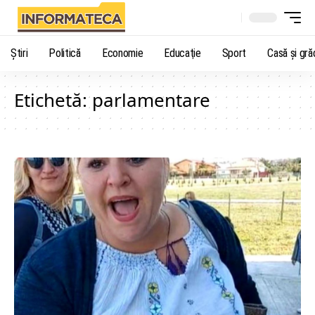
Știri
Politică
Economie
Educaţie
Sport
Casă şi gră
Etichetă:
parlamentare