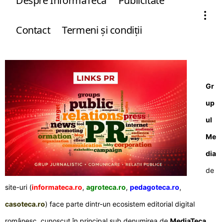
Despre InformaTeca
Publicitate
Contact
Termeni şi condiţii
Gr
up
ul
Me
dia
de
site-uri (
informateca.ro
,
agroteca.ro
,
pedagoteca.ro
,
casoteca.ro
) face parte dintr-un ecosistem editorial digital
românesc, cunoscut în principal sub denumirea de
MediaTeca
,